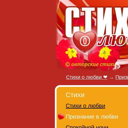
Стихи о любви ❤
→
Приз
Стихи
Стихи о любви
Признание в любви
Спокойной ночи