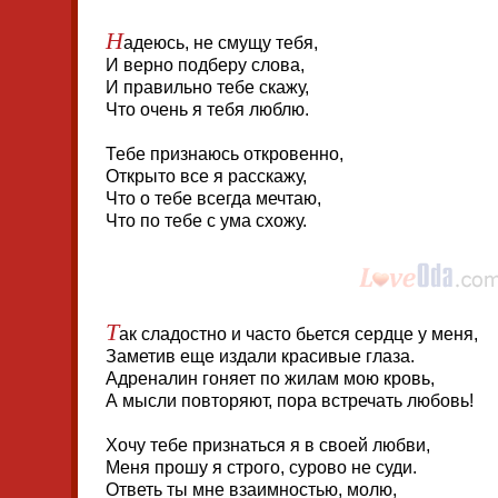
Н
адеюсь, не смущу тебя,
И верно подберу слова,
И правильно тебе скажу,
Что очень я тебя люблю.
Тебе признаюсь откровенно,
Открыто все я расскажу,
Что о тебе всегда мечтаю,
Что по тебе с ума схожу.
Т
ак сладостно и часто бьется сердце у меня,
Заметив еще издали красивые глаза.
Адреналин гоняет по жилам мою кровь,
А мысли повторяют, пора встречать любовь!
Хочу тебе признаться я в своей любви,
Меня прошу я строго, сурово не суди.
Ответь ты мне взаимностью, молю,