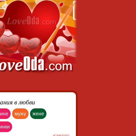
ания в любви
ине
мужу
жене
инки