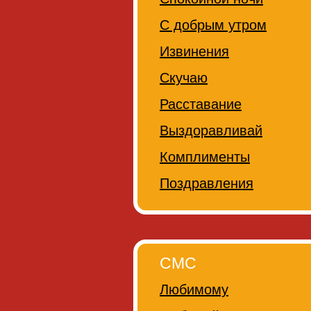
С добрым утром
Извинения
Скучаю
Расставание
Выздоравливай
Комплименты
Поздравления
СМС
Любимому