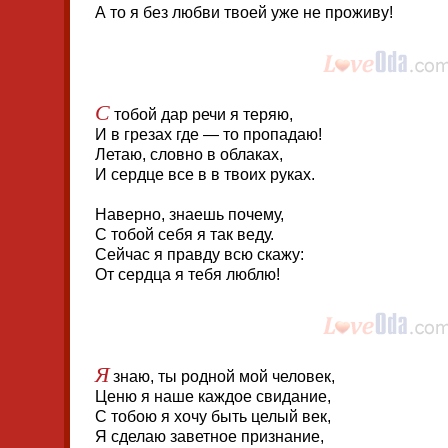
А то я без любви твоей уже не проживу!
С
тобой дар речи я теряю,
И в грезах где — то пропадаю!
Летаю, словно в облаках,
И сердце все в в твоих руках.
Наверно, знаешь почему,
С тобой себя я так веду.
Сейчас я правду всю скажу:
От сердца я тебя люблю!
Я
знаю, ты родной мой человек,
Ценю я наше каждое свидание,
С тобою я хочу быть целый век,
Я сделаю заветное признание,