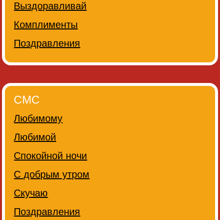
Выздоравливай
Комплименты
Поздравления
СМС
Любимому
Любимой
Спокойной ночи
С добрым утром
Скучаю
Поздравления