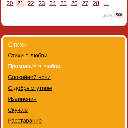
20
21
22
23
24
25
26
27
28
...
→
итого :
568
Стихи
Стихи о любви
Признание в любви
Спокойной ночи
С добрым утром
Извинения
Скучаю
Расставание