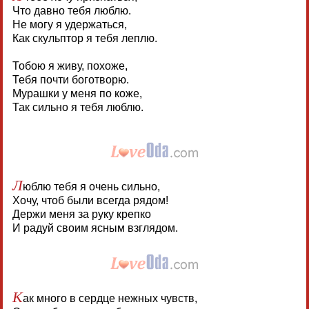
Что давно тебя люблю.
Не могу я удержаться,
Как скульптор я тебя леплю.
Тобою я живу, похоже,
Тебя почти боготворю.
Мурашки у меня по коже,
Так сильно я тебя люблю.
Л
юблю тебя я очень сильно,
Хочу, чтоб были всегда рядом!
Держи меня за руку крепко
И радуй своим ясным взглядом.
К
ак много в сердце нежных чувств,