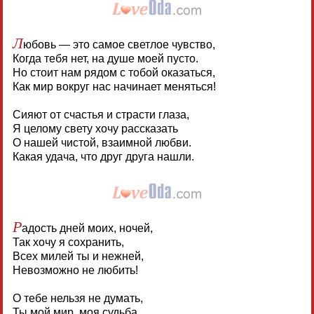
Л
юбовь — это самое светлое чувство,
Когда тебя нет, на душе моей пусто.
Но стоит нам рядом с тобой оказаться,
Как мир вокруг нас начинает меняться!
Сияют от счастья и страсти глаза,
Я целому свету хочу рассказать
О нашей чистой, взаимной любви.
Какая удача, что друг друга нашли.
Р
адость дней моих, ночей,
Так хочу я сохранить,
Всех милей ты и нежней,
Невозможно не любить!
О тебе нельзя не думать,
Ты мой мир, моя судьба,