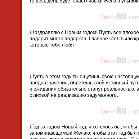
то весь день будет счастливым! Желаю улыбок и
П
оздравляю с Новым годом! Пусть все плохое 
подарит много подарков. Главное чтоб было к
которые тебя любят.
П
усть в этом году ты ощутишь свою настоящую
предназначение, обретешь свой истинный путь
и ожидания обязательно станут реальностью, 
с лихвой на реализацию задуманного.
Г
од за годом Новый год, и хотелось бы, чтобы
запоминающимся! Желаю, чтобы этот год был о