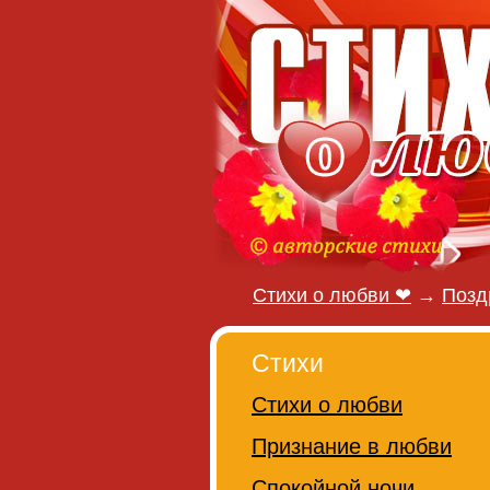
Стихи о любви ❤
→
Позд
Стихи
Стихи о любви
Признание в любви
Спокойной ночи