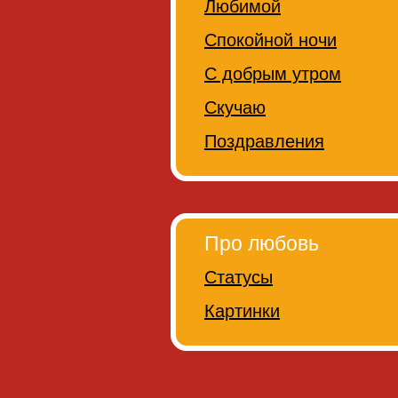
Любимой
Спокойной ночи
С добрым утром
Скучаю
Поздравления
Про любовь
Статусы
Картинки