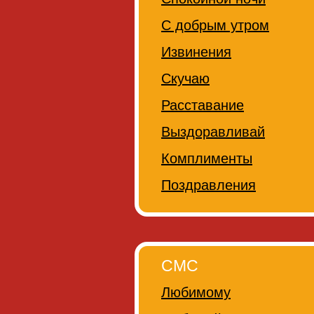
С добрым утром
Извинения
Скучаю
Расставание
Выздоравливай
Комплименты
Поздравления
СМС
Любимому