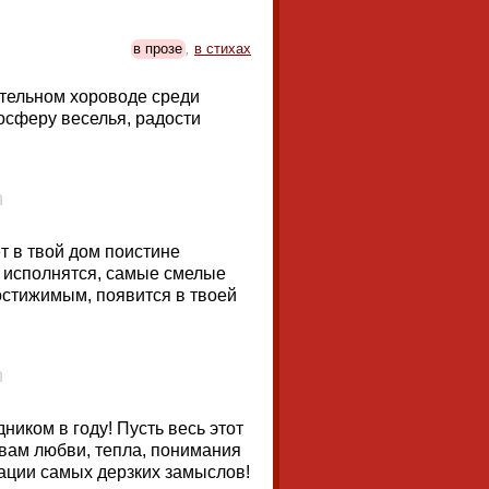
в прозе
,
в стихах
ательном хороводе среди
осферу веселья, радости
т в твой дом поистине
ы исполнятся, самые смелые
достижимым, появится в твоей
иком в году! Пусть весь этот
 вам любви, тепла, понимания
зации самых дерзких замыслов!