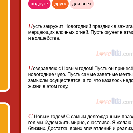
подруге
другу
для всех
П
усть закружит Новогодний праздник в зажиг
мерцающих елочных огней. Пусть окунет в атм
и волшебства.
П
оздравляю с Новым годом! Пусть он принесё
новогоднее чудо. Пусть самые заветные мечт
замыслы осуществятся, а то, что казалось не
жизни в этом году.
С
Новым годом! С самым долгожданным праздн
год мы будем жить мирно, счастливо. Я желаю
близких. Достатка, ярких впечатлений и реали