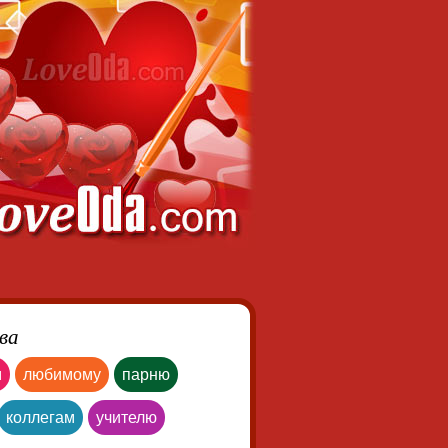
ва
м
любимому
парню
коллегам
учителю