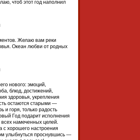
лаю, чтоб этот год наполнил
ментов. Желаю вам реки
овья. Океан любви от родных
его нового: эмоций,
оба, блюд, достижений,
ния здоровья, укрепления
усть остаются старыми —
 и горя, только радость
 Новый Год подарит исполнения
 всех намеченных целей.
 а с хорошего настроения
ром улыбнуться проснувшись —