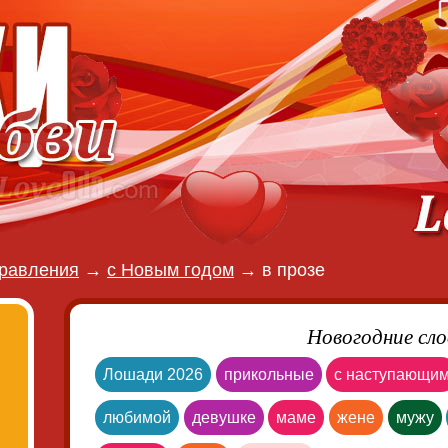
равления
→
с Новым годом
→
в прозе
Новогодние сло
Лошади 2026
прикольные
с наступающи
любимой
девушке
маме
жене
мужу