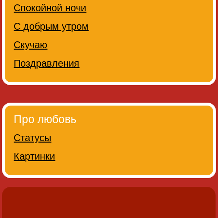
Спокойной ночи
С добрым утром
Скучаю
Поздравления
Про любовь
Статусы
Картинки