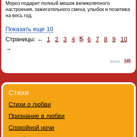
Мороз подарит полный мешок великолепного
настроения, зажигательного смеха, улыбок и позитива
на весь год.
Показать еще 10
Страницы: ←
1
2
3
4
5
6
7
8
9
10
→
итого :
145
Стихи
Стихи о любви
Признание в любви
Спокойной ночи