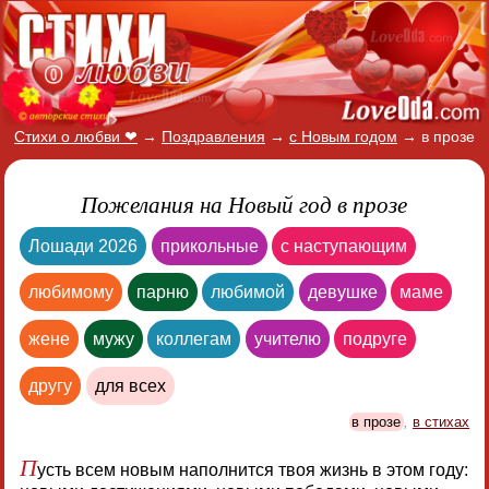
Стихи о любви ❤
→
Поздравления
→
с Новым годом
→
в прозе
Пожелания на Новый год в прозе
Лошади 2026
прикольные
с наступающим
любимому
парню
любимой
девушке
маме
жене
мужу
коллегам
учителю
подруге
другу
для всех
в прозе
,
в стихах
П
усть всем новым наполнится твоя жизнь в этом году: