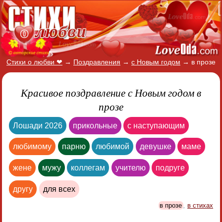
Стихи о любви ❤
→
Поздравления
→
с Новым годом
→
в прозе
Красивое поздравление с Новым годом в
прозе
Лошади 2026
прикольные
с наступающим
любимому
парню
любимой
девушке
маме
жене
мужу
коллегам
учителю
подруге
другу
для всех
в прозе
,
в стихах