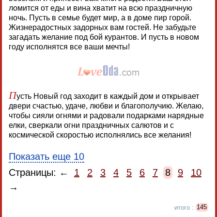
ломится от еды и вина хватит на всю праздничную
ночь. Пусть в семье будет мир, а в доме пир горой.
Жизнерадостных задорных вам гостей. Не забудьте
загадать желание под бой курантов. И пусть в новом
году исполнятся все ваши мечты!
П
усть Новый год заходит в каждый дом и открывает
двери счастью, удаче, любви и благополучию. Желаю,
чтобы сияли огнями и радовали подарками нарядные
елки, сверкали огни праздничных салютов и с
космической скоростью исполнялись все желания!
Показать еще 10
Страницы: ←
1
2
3
4
5
6
7
8
9
10
→
итого :
145