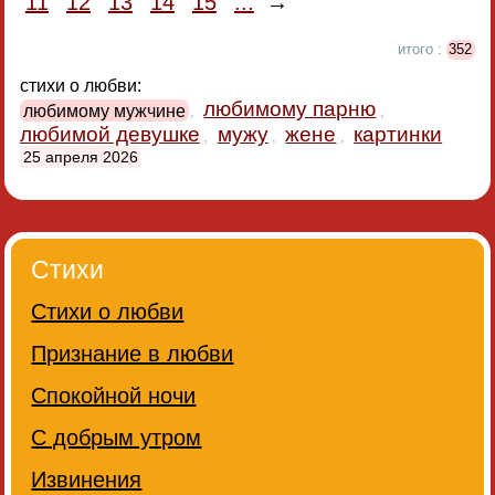
11
12
13
14
15
...
→
итого :
352
стихи о любви:
любимому парню
любимому мужчине
,
,
любимой девушке
мужу
жене
картинки
,
,
,
25 апреля 2026
Стихи
Стихи о любви
Признание в любви
Спокойной ночи
С добрым утром
Извинения