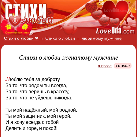
Стихи о любви ❤
→
Стихи о любви
→
любимому мужчине
Стихи о любви женатому мужчине
в прозе
,
в стихах
Л
юблю тебя за доброту,
За то, что рядом ты всегда,
За то, что веришь в красоту,
За то, что не уйдёшь никогда.
Ты мой надёжный, мой родной,
Ты мой защитник, мой герой,
И я хочу всегда с тобой
Делить и горе, и покой!