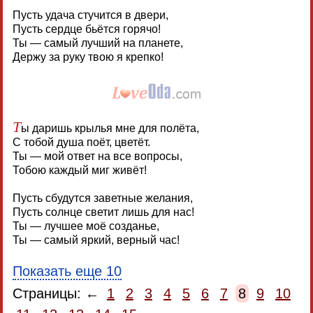
Пусть удача стучится в двери,
Пусть сердце бьётся горячо!
Ты — самый лучший на планете,
Держу за руку твою я крепко!
Т
ы даришь крылья мне для полёта,
С тобой душа поёт, цветёт.
Ты — мой ответ на все вопросы,
Тобою каждый миг живёт!
Пусть сбудутся заветные желания,
Пусть солнце светит лишь для нас!
Ты — лучшее моё созданье,
Ты — самый яркий, верный час!
Показать еще 10
Страницы: ←
1
2
3
4
5
6
7
8
9
10