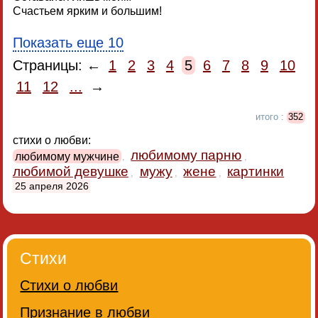
Счастьем ярким и большим!
Показать еще 10
Страницы: ←
1
2
3
4
5
6
7
8
9
10
11
12
...
→
итого :
352
стихи о любви:
любимому парню
любимому мужчине
,
,
любимой девушке
мужу
жене
картинки
,
,
,
25 апреля 2026
Стихи
Стихи о любви
Признание в любви