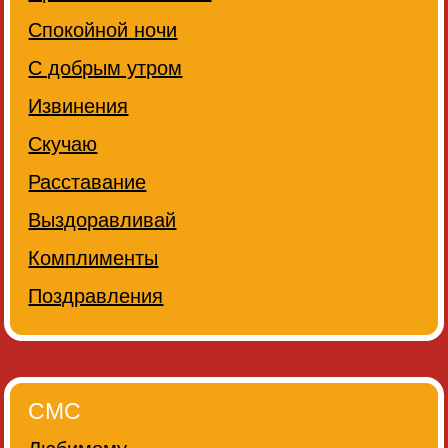
Спокойной ночи
С добрым утром
Извинения
Скучаю
Расставание
Выздоравливай
Комплименты
Поздравления
СМС