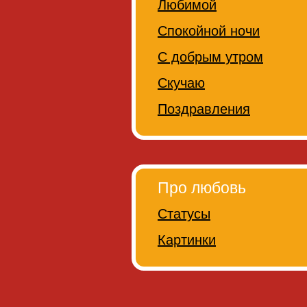
Любимой
Спокойной ночи
С добрым утром
Скучаю
Поздравления
Про любовь
Статусы
Картинки