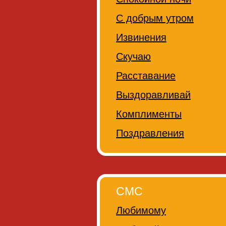
С добрым утром
Извинения
Скучаю
Расставание
Выздоравливай
Комплименты
Поздравления
СМС
Любимому