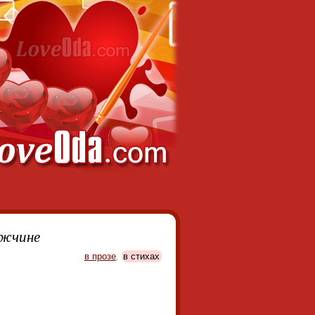
ужчине
в прозе
,
в стихах