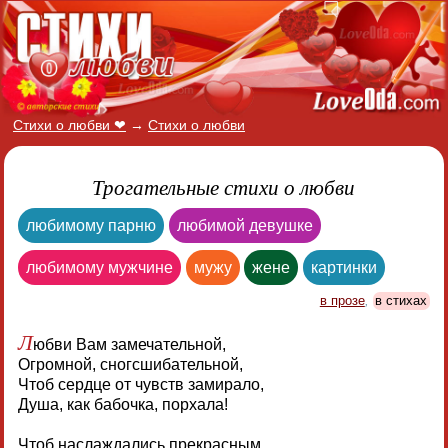
Стихи о любви ❤
→
Стихи о любви
Трогательные стихи о любви
любимому парню
любимой девушке
любимому мужчине
мужу
жене
картинки
в прозе
,
в стихах
Л
юбви Вам замечательной,
Огромной, сногсшибательной,
Чтоб сердце от чувств замирало,
Душа, как бабочка, порхала!
Чтоб наслаждались прекрасным,