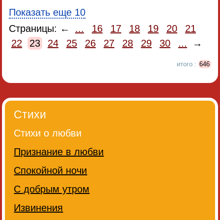
Показать еще 10
Страницы: ←
...
16
17
18
19
20
21
22
23
24
25
26
27
28
29
30
...
→
итого :
646
Стихи
Стихи о любви
Признание в любви
Спокойной ночи
С добрым утром
Извинения