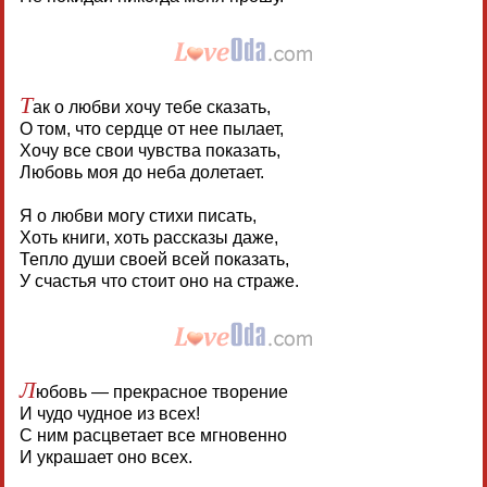
Т
ак о любви хочу тебе сказать,
О том, что сердце от нее пылает,
Хочу все свои чувства показать,
Любовь моя до неба долетает.
Я о любви могу стихи писать,
Хоть книги, хоть рассказы даже,
Тепло души своей всей показать,
У счастья что стоит оно на страже.
Л
юбовь — прекрасное творение
И чудо чудное из всех!
С ним расцветает все мгновенно
И украшает оно всех.