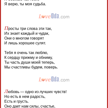
Я верю, ты моя судьба.
П
росты три слова эти так,
Их знает каждый и чудак,
Они о многом говорят
И лишь хорошее сулят.
Тебя я очень так люблю,
К сердцу прижму и обниму,
Ты часть души моей теперь,
Мы счастливы будем, поверь.
Л
юбовь — одно из лучших чувств!
Но есть в нем радость,
Есть и грусть.
Оно дает нам силы, счастье,