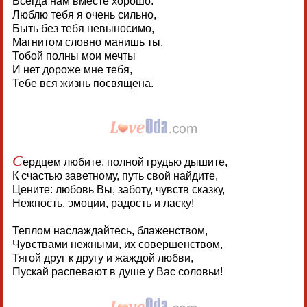
Всегда нам вместе хорошо.
Люблю тебя я очень сильно,
Быть без тебя невыносимо,
Магнитом словно манишь ты,
Тобой полны мои мечты
И нет дороже мне тебя,
Тебе вся жизнь посвящена.
С
ердцем любите, полной грудью дышите,
К счастью заветному, путь свой найдите,
Цените: любовь Вы, заботу, чувств сказку,
Нежность, эмоции, радость и ласку!
Теплом наслаждайтесь, блаженством,
Чувствами нежными, их совершенством,
Тягой друг к другу и жаждой любви,
Пускай распевают в душе у Вас соловьи!