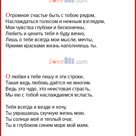
О
громное счастье быть с тобою рядом,
Наслаждаться голосом и нежным взглядом,
Мои чувства глубоки и бесконечны,
Любить и ценить тебя я буду вечно,
Лишь о тебе всегда мои мысли, мечты,
Яркими красками жизнь наполняешь ты.
О
любви к тебе пишу я эти строки,
Такая ведь любовь даётся не многим.
Ведь это чудо, это неистовая страсть,
Мы ею с тобой наслаждаемся всласть.
Тебя всегда и везде я хочу,
Ты украшаешь скучную жизнь мою.
Ты солнце моё и теплый очаг,
Ты в глубоком синем море мой маяк.