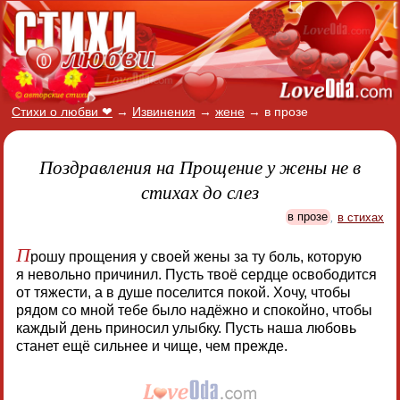
Стихи о любви ❤
→
Извинения
→
жене
→
в прозе
Поздравления на Прощение у жены не в
стихах до слез
в прозе
,
в стихах
П
рошу прощения у своей жены за ту боль, которую
я невольно причинил. Пусть твоё сердце освободится
от тяжести, а в душе поселится покой. Хочу, чтобы
рядом со мной тебе было надёжно и спокойно, чтобы
каждый день приносил улыбку. Пусть наша любовь
станет ещё сильнее и чище, чем прежде.