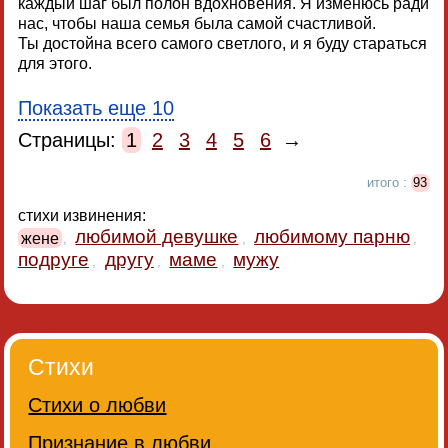
каждый шаг был полон вдохновения. Я изменюсь ради
нас, чтобы наша семья была самой счастливой.
Ты достойна всего самого светлого, и я буду стараться
для этого.
Показать еще 10
Страницы:
1
2
3
4
5
6
→
итого :
93
стихи извинения:
любимой девушке
любимому парню
жене
,
,
,
подруге
другу
маме
мужу
,
,
,
Стихи
Стихи о любви
Признание в любви