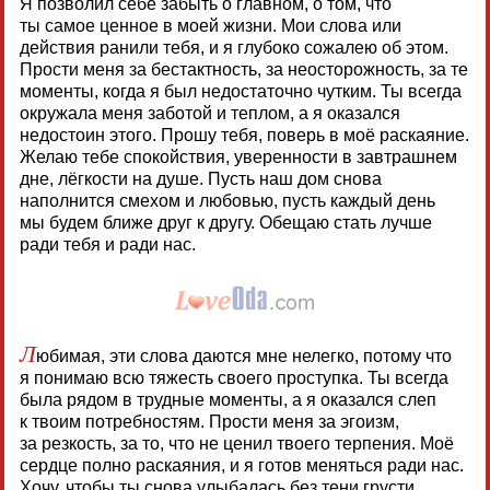
Я позволил себе забыть о главном, о том, что
ты самое ценное в моей жизни. Мои слова или
действия ранили тебя, и я глубоко сожалею об этом.
Прости меня за бестактность, за неосторожность, за те
моменты, когда я был недостаточно чутким. Ты всегда
окружала меня заботой и теплом, а я оказался
недостоин этого. Прошу тебя, поверь в моё раскаяние.
Желаю тебе спокойствия, уверенности в завтрашнем
дне, лёгкости на душе. Пусть наш дом снова
наполнится смехом и любовью, пусть каждый день
мы будем ближе друг к другу. Обещаю стать лучше
ради тебя и ради нас.
Л
юбимая, эти слова даются мне нелегко, потому что
я понимаю всю тяжесть своего проступка. Ты всегда
была рядом в трудные моменты, а я оказался слеп
к твоим потребностям. Прости меня за эгоизм,
за резкость, за то, что не ценил твоего терпения. Моё
сердце полно раскаяния, и я готов меняться ради нас.
Хочу, чтобы ты снова улыбалась без тени грусти,