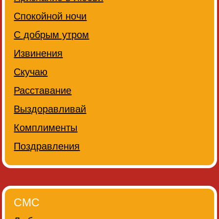
Спокойной ночи
С добрым утром
Извинения
Скучаю
Расставание
Выздоравливай
Комплименты
Поздравления
СМС