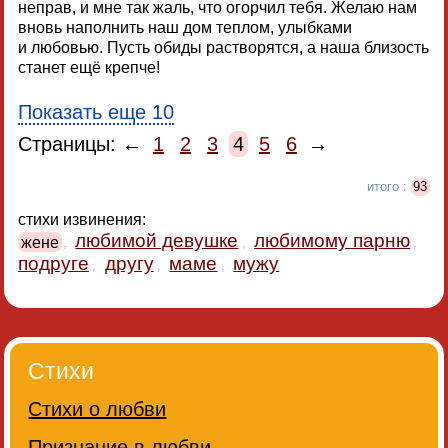
неправ, и мне так жаль, что огорчил тебя. Желаю нам
вновь наполнить наш дом теплом, улыбками
и любовью. Пусть обиды растворятся, а наша близость
станет ещё крепче!
Показать еще 10
Страницы: ←
1
2
3
4
5
6
→
итого :
93
стихи извинения:
любимой девушке
любимому парню
жене
,
,
,
подруге
другу
маме
мужу
,
,
,
Стихи
Стихи о любви
Признание в любви