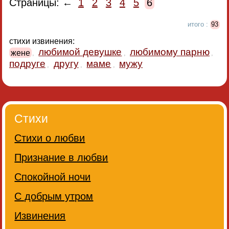
Страницы: ←
1
2
3
4
5
6
итого :
93
стихи извинения:
любимой девушке
любимому парню
жене
,
,
,
подруге
другу
маме
мужу
,
,
,
Стихи
Стихи о любви
Признание в любви
Спокойной ночи
С добрым утром
Извинения