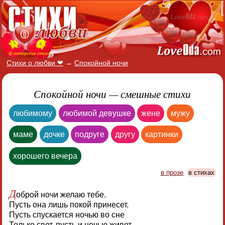
Стихи о любви ❤
→
Спокойной ночи
Спокойной ночи — смешные стихи
любимому
любимой девушке
жене
мужу
маме
дочке
подруге
другу
картинки
хорошего вечера
в прозе
,
в стихах
Д
оброй ночи желаю тебе.
Пусть она лишь покой принесет.
Пусть спускается ночью во сне
Только свет, пусть и ночью живет.