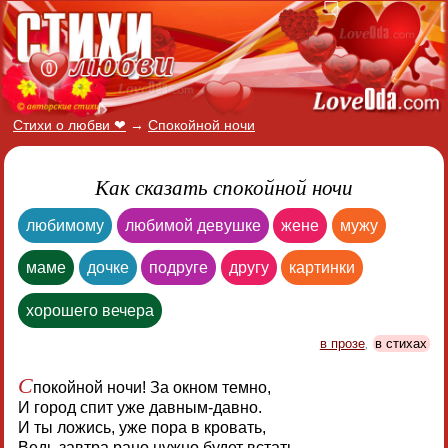
Стихи о любви ❤
→
Спокойной ночи
Как сказать спокойной ночи
любимому
любимой девушке
жене
мужу
маме
дочке
подруге
другу
картинки
хорошего вечера
в прозе
,
в стихах
С
покойной ночи! За окном темно,
И город спит уже давным-давно.
И ты ложись, уже пора в кровать,
Ведь завтра рано нужно будет встать.