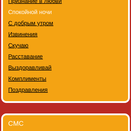
Признание в любви
Спокойной ночи
С добрым утром
Извинения
Скучаю
Расставание
Выздоравливай
Комплименты
Поздравления
СМС