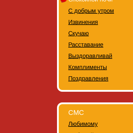
С добрым утром
Извинения
Скучаю
Расставание
Выздоравливай
Комплименты
Поздравления
СМС
Любимому