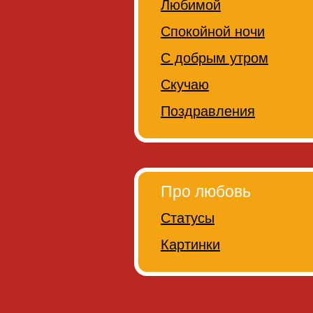
Любимой
Спокойной ночи
С добрым утром
Скучаю
Поздравления
Про любовь
Статусы
Картинки