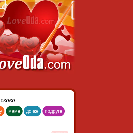
асково
у
маме
дочке
подруге