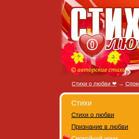
Стихи о любви ❤
→
Спок
Стихи
Стихи о любви
Признание в любви
Спокойной ночи