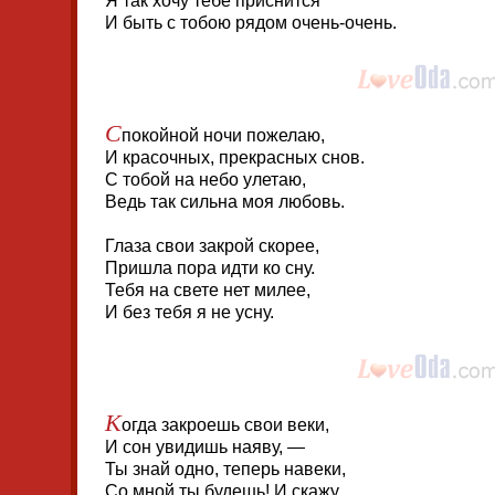
Я так хочу тебе приснится
И быть с тобою рядом очень-очень.
С
покойной ночи пожелаю,
И красочных, прекрасных снов.
С тобой на небо улетаю,
Ведь так сильна моя любовь.
Глаза свои закрой скорее,
Пришла пора идти ко сну.
Тебя на свете нет милее,
И без тебя я не усну.
К
огда закроешь свои веки,
И сон увидишь наяву, —
Ты знай одно, теперь навеки,
Со мной ты будешь! И скажу,