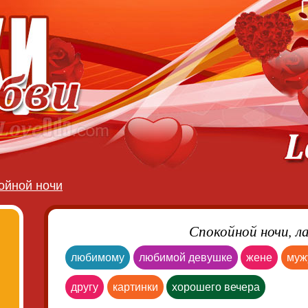
ойной ночи
Спокойной ночи, л
любимому
любимой девушке
жене
муж
другу
картинки
хорошего вечера