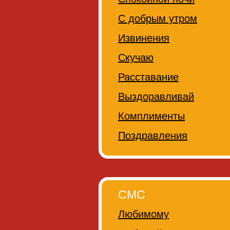
С добрым утром
Извинения
Скучаю
Расставание
Выздоравливай
Комплименты
Поздравления
СМС
Любимому