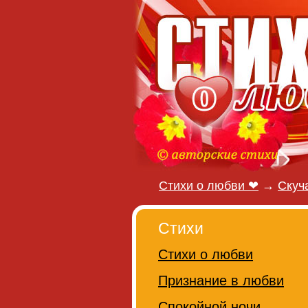
Стихи о любви ❤
→
Скуч
Стихи
Стихи о любви
Признание в любви
Спокойной ночи