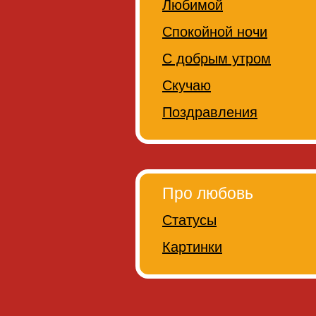
Любимой
Спокойной ночи
С добрым утром
Скучаю
Поздравления
Про любовь
Статусы
Картинки