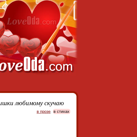
ишки любимому скучаю
в прозе
,
в стихах