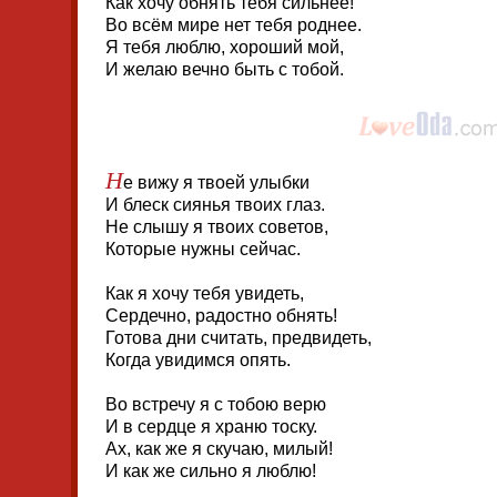
Как хочу обнять тебя сильнее!
Во всём мире нет тебя роднее.
Я тебя люблю, хороший мой,
И желаю вечно быть с тобой.
Н
е вижу я твоей улыбки
И блеск сиянья твоих глаз.
Не слышу я твоих советов,
Которые нужны сейчас.
Как я хочу тебя увидеть,
Сердечно, радостно обнять!
Готова дни считать, предвидеть,
Когда увидимся опять.
Во встречу я с тобою верю
И в сердце я храню тоску.
Ах, как же я скучаю, милый!
И как же сильно я люблю!