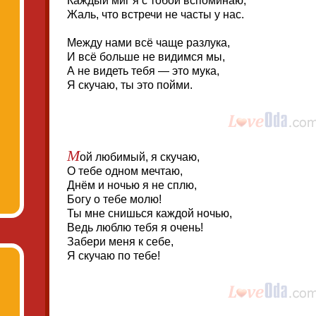
Каждый миг я с тобой вспоминаю,
Жаль, что встречи не часты у нас.
Между нами всё чаще разлука,
И всё больше не видимся мы,
А не видеть тебя — это мука,
Я скучаю, ты это пойми.
М
ой любимый, я скучаю,
О тебе одном мечтаю,
Днём и ночью я не сплю,
Богу о тебе молю!
Ты мне снишься каждой ночью,
Ведь люблю тебя я очень!
Забери меня к себе,
Я скучаю по тебе!