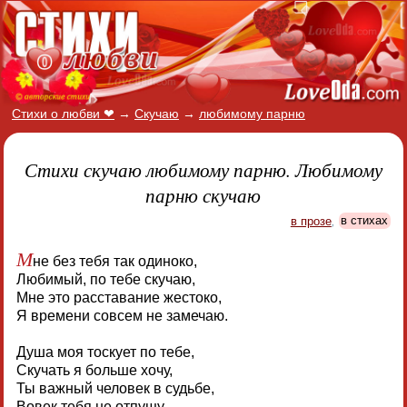
Стихи о любви ❤
→
Скучаю
→
любимому парню
Стихи скучаю любимому парню. Любимому
парню скучаю
в прозе
,
в стихах
М
не без тебя так одиноко,
Любимый, по тебе скучаю,
Мне это расставание жестоко,
Я времени совсем не замечаю.
Душа моя тоскует по тебе,
Скучать я больше хочу,
Ты важный человек в судьбе,
Вовек тебя не отпущу.