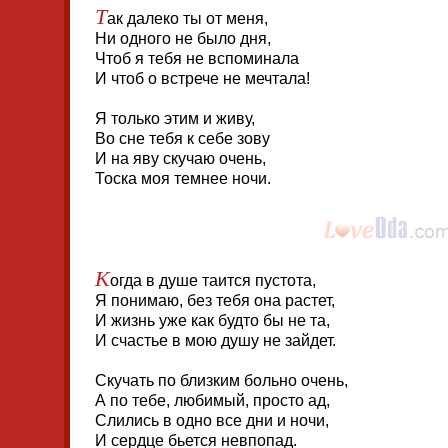
Т
ак далеко ты от меня,
Ни одного не было дня,
Чтоб я тебя не вспоминала
И чтоб о встрече не мечтала!
Я только этим и живу,
Во сне тебя к себе зову
И на яву скучаю очень,
Тоска моя темнее ночи.
К
огда в душе таится пустота,
Я понимаю, без тебя она растет,
И жизнь уже как будто бы не та,
И счастье в мою душу не зайдет.
Скучать по близким больно очень,
А по тебе, любимый, просто ад,
Слились в одно все дни и ночи,
И сердце бьется невпопад.