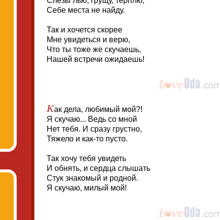
Слезы лью, грущу, терплю,
Себе места не найду.
Так и хочется скорее
Мне увидеться и верю,
Что ты тоже же скучаешь,
Нашей встречи ожидаешь!
К
ак дела, любимый мой?!
Я скучаю... Ведь со мной
Нет тебя. И сразу грустно,
Тяжело и как-то пусто.
Так хочу тебя увидеть
И обнять, и сердца слышать
Стук знакомый и родной.
Я скучаю, милый мой!