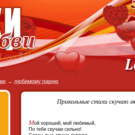
аю
→
любимому парню
Прикольные стихи скучаю 
М
ой хороший, мой любимый,
По тебе скучаю сильно!