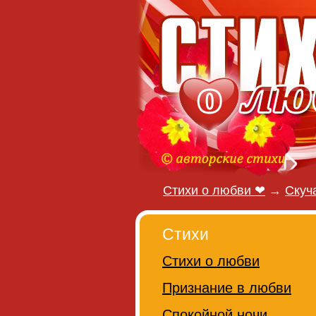
Стихи о любви ❤
→
Скуч
Стихи
Стихи о любви
Признание в любви
Спокойной ночи