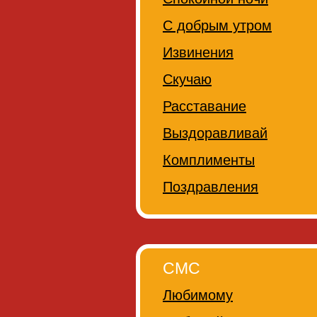
С добрым утром
Извинения
Скучаю
Расставание
Выздоравливай
Комплименты
Поздравления
СМС
Любимому