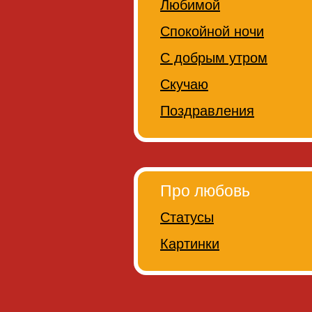
Любимой
Спокойной ночи
С добрым утром
Скучаю
Поздравления
Про любовь
Статусы
Картинки