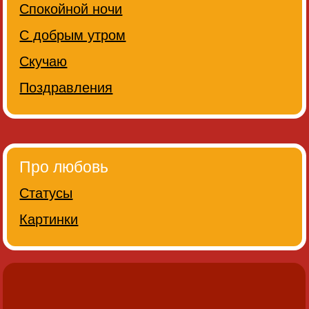
Спокойной ночи
С добрым утром
Скучаю
Поздравления
Про любовь
Статусы
Картинки