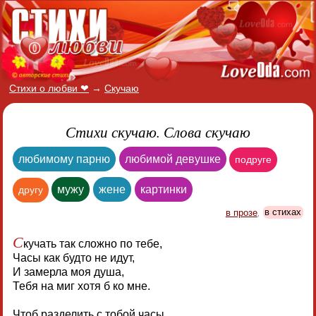
Стихи о любви ❤
→
Скучаю
Стихи скучаю. Слова скучаю
любимому парню
любимой девушке
подруге
мужу
жене
картинки
другу
в прозе
,
в стихах
С
кучать так сложно по тебе,
Часы как будто не идут,
И замерла моя душа,
Тебя на миг хотя б ко мне.
Чтоб разделить с тобой часы,