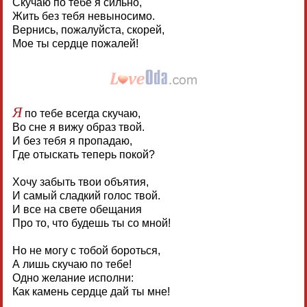
Скучаю по тебе я сильно,
Жить без тебя невыносимо.
Вернись, пожалуйста, скорей,
Мое ты сердце пожалей!
Я
по тебе всегда скучаю,
Во сне я вижу образ твой.
И без тебя я пропадаю,
Где отыскать теперь покой?
Хочу забыть твои объятия,
И самый сладкий голос твой.
И все на свете обещания
Про то, что будешь ты со мной!
Но не могу с тобой бороться,
А лишь скучаю по тебе!
Одно желание исполни:
Как камень сердце дай ты мне!