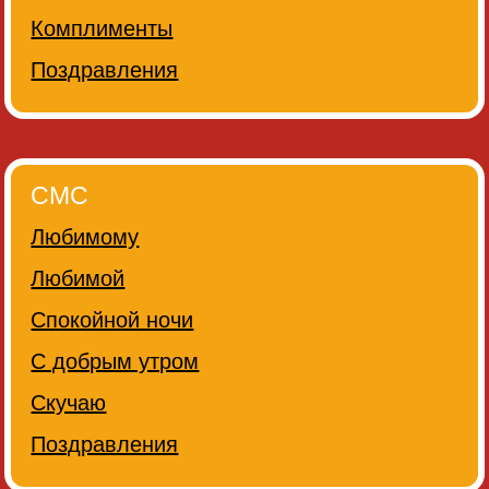
Комплименты
Поздравления
СМС
Любимому
Любимой
Спокойной ночи
С добрым утром
Скучаю
Поздравления