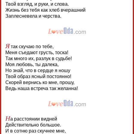
Твой взгляд, и руки, и слова.
Жизнь без тебя как хлеб вчерашний
Заплесневела и черства.
Я
так скучаю по тебе,
Меня съедают грусть, тоска!
Так много их, разлук в судьбе!
Моя любовь, ты далека,
Но знай, что в сердце я ношу
Твой образ ясный постоянно!
Скорей вернись ко мне, прошу,
Ведь наша встреча так желанна!
Н
а расстоянии видней
Действительно большое.
И в сотню раз скучнее мне,