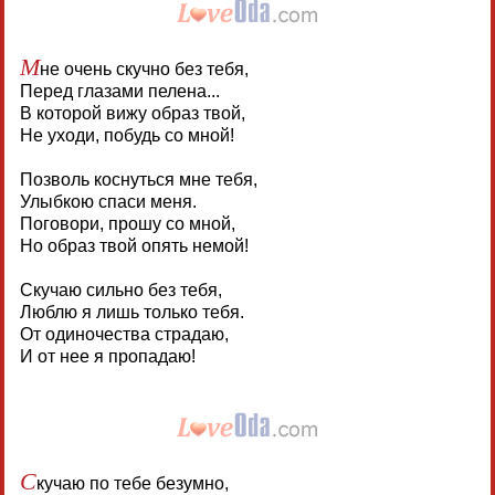
М
не очень скучно без тебя,
Перед глазами пелена...
В которой вижу образ твой,
Не уходи, побудь со мной!
Позволь коснуться мне тебя,
Улыбкою спаси меня.
Поговори, прошу со мной,
Но образ твой опять немой!
Скучаю сильно без тебя,
Люблю я лишь только тебя.
От одиночества страдаю,
И от нее я пропадаю!
С
кучаю по тебе безумно,