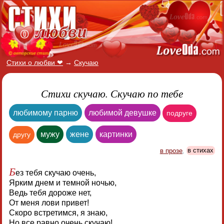
Стихи о любви ❤
→
Скучаю
Стихи скучаю. Скучаю по тебе
любимому парню
любимой девушке
подруге
мужу
жене
картинки
другу
в прозе
,
в стихах
Б
ез тебя скучаю очень,
Ярким днем и темной ночью,
Ведь тебя дороже нет,
От меня лови привет!
Скоро встретимся, я знаю,
Но все равно очень скучаю!