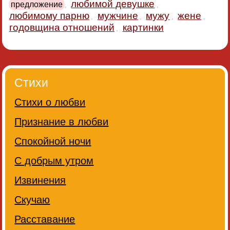
любимой девушке
предложение
,
,
любимому парню
мужчине
мужу
жене
,
,
,
,
годовщина отношений
картинки
,
Стихи
Стихи о любви
Признание в любви
Спокойной ночи
С добрым утром
Извинения
Скучаю
Расставание