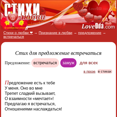
Стихи о любви ❤
→
Признание в любви
→
предложение
→
встречаться
Стих для предложение встречаться
для всех
Предложение:
встречаться
замуж
в прозе
,
в стихах
П
редложение есть к тебе
У меня. Оно во мне
Трепет сладкий вызывает,
О взаимности «мечтает»!
Предлагаю я встречаться,
Отношениями наслаждаться!