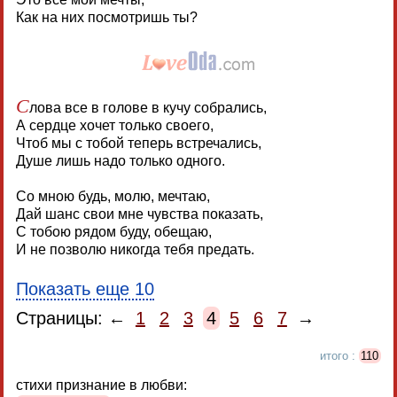
Как на них посмотришь ты?
С
лова все в голове в кучу собрались,
А сердце хочет только своего,
Чтоб мы с тобой теперь встречались,
Душе лишь надо только одного.
Со мною будь, молю, мечтаю,
Дай шанс свои мне чувства показать,
С тобою рядом буду, обещаю,
И не позволю никогда тебя предать.
Показать еще 10
Страницы: ←
1
2
3
4
5
6
7
→
итого :
110
стихи признание в любви: