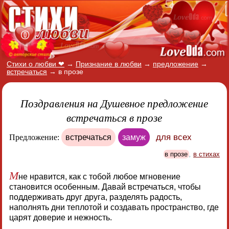
Стихи о любви ❤
→
Признание в любви
→
предложение
→
встречаться
→
в прозе
Поздравления на Душевное предложение
встречаться в прозе
для всех
Предложение:
встречаться
замуж
в прозе
,
в стихах
М
не нравится, как с тобой любое мгновение
становится особенным. Давай встречаться, чтобы
поддерживать друг друга, разделять радость,
наполнять дни теплотой и создавать пространство, где
царят доверие и нежность.