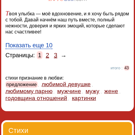
Т
воя улыбка — моё вдохновение, и я хочу быть рядом
с тобой. Давай начнём наш путь вместе, полный
нежности, доверия и ярких эмоций, которые сделают
нас счастливее!
Показать еще 10
Страницы:
1
2
3
→
итого :
43
стихи признание в любви:
любимой девушке
предложение
,
,
любимому парню
мужчине
мужу
жене
,
,
,
,
годовщина отношений
картинки
,
Стихи