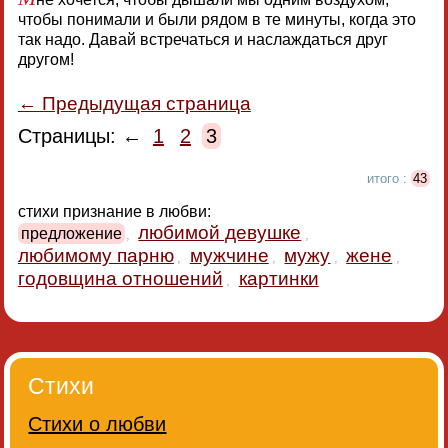
чтобы понимали и были рядом в те минуты, когда это
так надо. Давай встречаться и наслаждаться друг
другом!
← Предыдущая страница
Страницы: ←
1
2
3
итого :
43
стихи признание в любви:
любимой девушке
предложение
,
,
любимому парню
мужчине
мужу
жене
,
,
,
,
годовщина отношений
картинки
,
Стихи
Стихи о любви