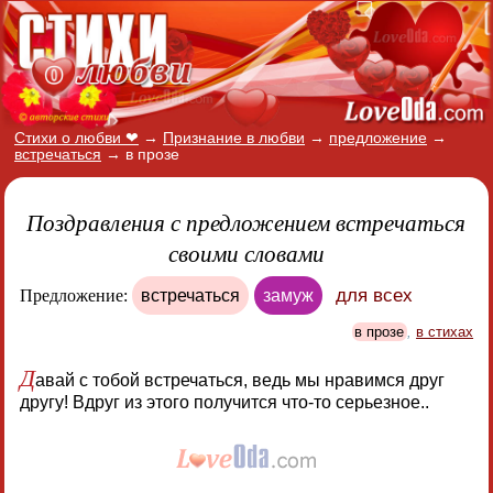
Стихи о любви ❤
→
Признание в любви
→
предложение
→
встречаться
→
в прозе
Поздравления с предложением встречаться
своими словами
для всех
Предложение:
встречаться
замуж
в прозе
,
в стихах
Д
авай с тобой встречаться, ведь мы нравимся друг
другу! Вдруг из этого получится что-то серьезное..