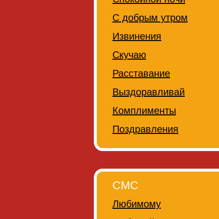
С добрым утром
Извинения
Скучаю
Расставание
Выздоравливай
Комплименты
Поздравления
СМС
Любимому