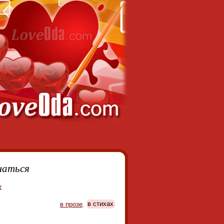
чаться
х
в прозе
,
в стихах