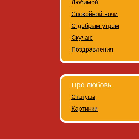
Любимой
Спокойной ночи
С добрым утром
Скучаю
Поздравления
Про любовь
Статусы
Картинки