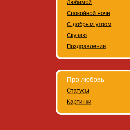
Любимой
Спокойной ночи
С добрым утром
Скучаю
Поздравления
Про любовь
Статусы
Картинки