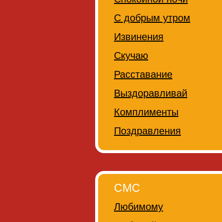
С добрым утром
Извинения
Скучаю
Расставание
Выздоравливай
Комплименты
Поздравления
СМС
Любимому