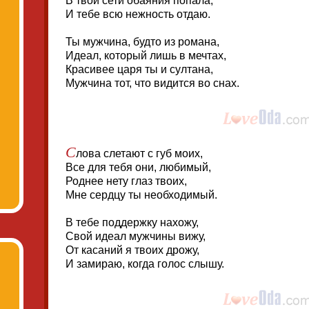
В твои сети обаяния попала,
И тебе всю нежность отдаю.
Ты мужчина, будто из романа,
Идеал, который лишь в мечтах,
Красивее царя ты и султана,
Мужчина тот, что видится во снах.
С
лова слетают с губ моих,
Все для тебя они, любимый,
Роднее нету глаз твоих,
Мне сердцу ты необходимый.
В тебе поддержку нахожу,
Свой идеал мужчины вижу,
От касаний я твоих дрожу,
И замираю, когда голос слышу.