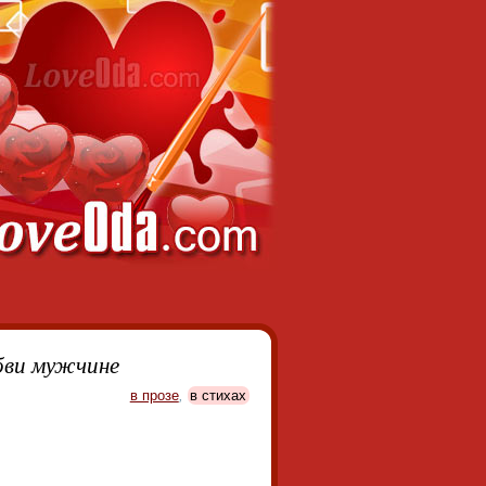
бви мужчине
в прозе
,
в стихах