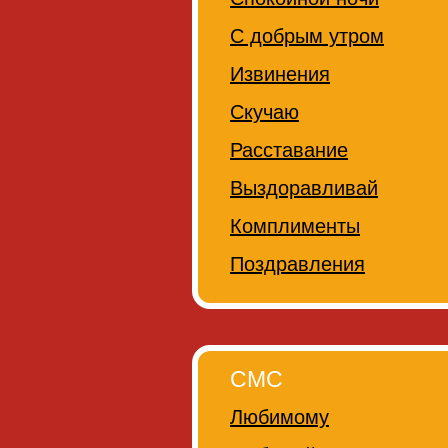
С добрым утром
Извинения
Скучаю
Расставание
Выздоравливай
Комплименты
Поздравления
СМС
Любимому