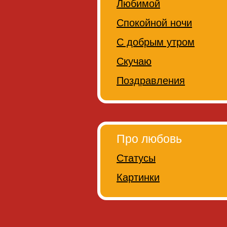
Любимой
Спокойной ночи
С добрым утром
Скучаю
Поздравления
Про любовь
Статусы
Картинки