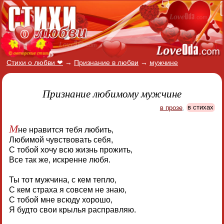
Стихи о любви ❤
→
Признание в любви
→
мужчине
Признание любимому мужчине
в прозе
,
в стихах
М
не нравится тебя любить,
Любимой чувствовать себя,
С тобой хочу всю жизнь прожить,
Все так же, искренне любя.
Ты тот мужчина, с кем тепло,
С кем страха я совсем не знаю,
С тобой мне всюду хорошо,
Я будто свои крылья расправляю.