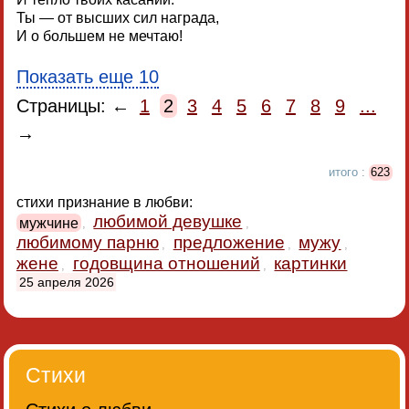
Ты — от высших сил награда,
И о большем не мечтаю!
Показать еще 10
Страницы: ←
1
2
3
4
5
6
7
8
9
...
→
итого :
623
стихи признание в любви:
любимой девушке
мужчине
,
,
любимому парню
предложение
мужу
,
,
,
жене
годовщина отношений
картинки
,
,
25 апреля 2026
Стихи