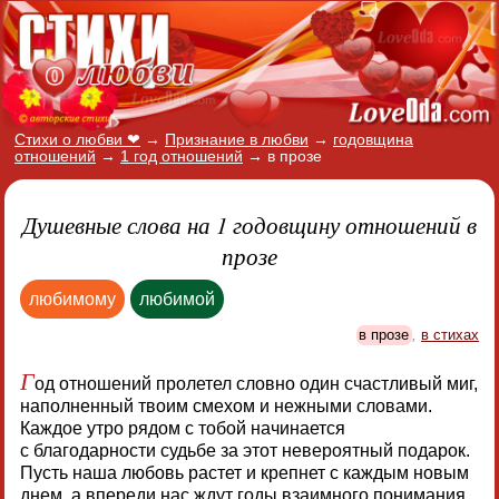
Стихи о любви ❤
→
Признание в любви
→
годовщина
отношений
→
1 год отношений
→
в прозе
Душевные слова на 1 годовщину отношений в
прозе
любимому
любимой
в прозе
,
в стихах
Г
од отношений пролетел словно один счастливый миг,
наполненный твоим смехом и нежными словами.
Каждое утро рядом с тобой начинается
с благодарности судьбе за этот невероятный подарок.
Пусть наша любовь растет и крепнет с каждым новым
днем, а впереди нас ждут годы взаимного понимания