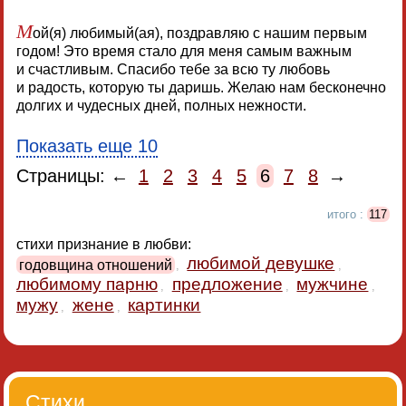
М
ой(я) любимый(ая), поздравляю с нашим первым
годом! Это время стало для меня самым важным
и счастливым. Спасибо тебе за всю ту любовь
и радость, которую ты даришь. Желаю нам бесконечно
долгих и чудесных дней, полных нежности.
Показать еще 10
Страницы: ←
1
2
3
4
5
6
7
8
→
итого :
117
стихи признание в любви:
любимой девушке
годовщина отношений
,
,
любимому парню
предложение
мужчине
,
,
,
мужу
жене
картинки
,
,
Стихи