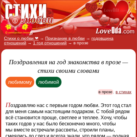
Стихи о любви ❤
→
Признание в любви
→
годовщина
отношений
→
1 год отношений
→
в прозе
Поздравления на год знакомства в прозе —
стихи своими словами
любимому
любимой
в прозе
,
в стихах
П
оздравляю нас с первым годом любви. Этот год стал
для меня самым настоящим подарком. С тобой рядом
всё становится проще, светлее и теплее. Хочу, чтобы
таких годов у нас было бесконечно много, чтобы
мы вместе встречали рассветы, строили планы,
смеялись до слез и всегда знали, что рядом — родная