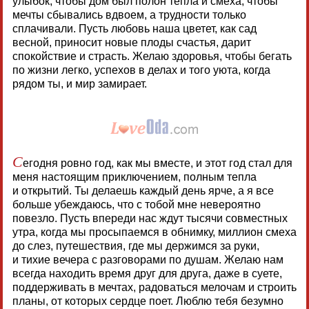
улыбок, чтобы дом был полон тепла и смеха, чтобы
мечты сбывались вдвоем, а трудности только
сплачивали. Пусть любовь наша цветет, как сад
весной, приносит новые плоды счастья, дарит
спокойствие и страсть. Желаю здоровья, чтобы бегать
по жизни легко, успехов в делах и того уюта, когда
рядом ты, и мир замирает.
С
егодня ровно год, как мы вместе, и этот год стал для
меня настоящим приключением, полным тепла
и открытий. Ты делаешь каждый день ярче, а я все
больше убеждаюсь, что с тобой мне невероятно
повезло. Пусть впереди нас ждут тысячи совместных
утра, когда мы просыпаемся в обнимку, миллион смеха
до слез, путешествия, где мы держимся за руки,
и тихие вечера с разговорами по душам. Желаю нам
всегда находить время друг для друга, даже в суете,
поддерживать в мечтах, радоваться мелочам и строить
планы, от которых сердце поет. Люблю тебя безумно