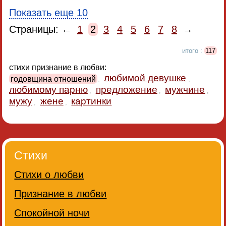
Показать еще 10
Страницы: ←
1
2
3
4
5
6
7
8
→
итого :
117
стихи признание в любви:
любимой девушке
годовщина отношений
,
,
любимому парню
предложение
мужчине
,
,
,
мужу
жене
картинки
,
,
Стихи
Стихи о любви
Признание в любви
Спокойной ночи