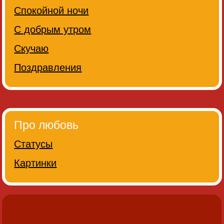
Спокойной ночи
С добрым утром
Скучаю
Поздравления
Про любовь
Статусы
Картинки