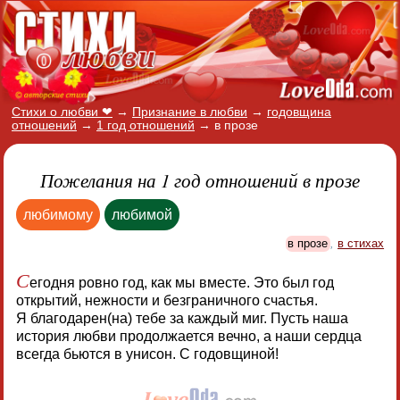
Стихи о любви ❤
→
Признание в любви
→
годовщина
отношений
→
1 год отношений
→
в прозе
Пожелания на 1 год отношений в прозе
любимому
любимой
в прозе
,
в стихах
С
егодня ровно год, как мы вместе. Это был год
открытий, нежности и безграничного счастья.
Я благодарен(на) тебе за каждый миг. Пусть наша
история любви продолжается вечно, а наши сердца
всегда бьются в унисон. С годовщиной!