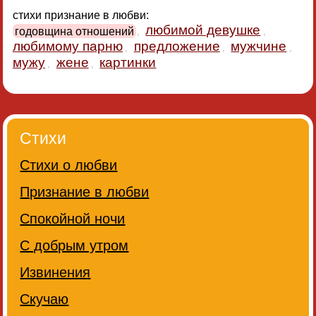
стихи признание в любви:
любимой девушке
годовщина отношений
,
,
любимому парню
предложение
мужчине
,
,
,
мужу
жене
картинки
,
,
Стихи
Стихи о любви
Признание в любви
Спокойной ночи
С добрым утром
Извинения
Скучаю