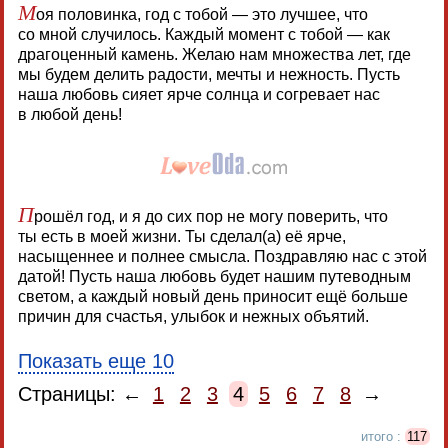
М
оя половинка, год с тобой — это лучшее, что
со мной случилось. Каждый момент с тобой — как
драгоценный камень. Желаю нам множества лет, где
мы будем делить радости, мечты и нежность. Пусть
наша любовь сияет ярче солнца и согревает нас
в любой день!
П
рошёл год, и я до сих пор не могу поверить, что
ты есть в моей жизни. Ты сделал(а) её ярче,
насыщеннее и полнее смысла. Поздравляю нас с этой
датой! Пусть наша любовь будет нашим путеводным
светом, а каждый новый день приносит ещё больше
причин для счастья, улыбок и нежных объятий.
Показать еще 10
Страницы: ←
1
2
3
4
5
6
7
8
→
итого :
117