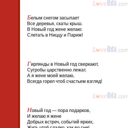
Б
елым снегом засыпает
Все деревья, скаты крыш.
В Новый год жене желаю:
Слетать в Ниццу и Париж!
Г
ирлянды в Новый год сверкают,
Сугробы царственно лежат.
А я жене моей желаю,
Всегда горел чтоб счастьем взгляд!
Н
овый год — пора подарков,
И желаю я жене
Добрых встреч, событий ярких,
Жить чтоб сладко, как во сне!