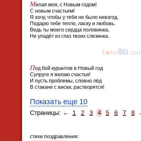
М
илая моя, с Новым годом!
С новым счастьем!
Я хочу, чтобы у тебя не было невзгод,
Подарю тебе тепло, ласку и любовь.
Ведь ты моего сердца половинка,
Не упадёт из глаз твоих слезинка.
П
од бой курантов в Новый год
Супруге я желаю счастья!
И пусть проблемы, словно лёд
В стакане с виски, растворятся!
Показать еще 10
Страницы: ←
1
2
3
4
5
6
7
8
стихи поздравления: