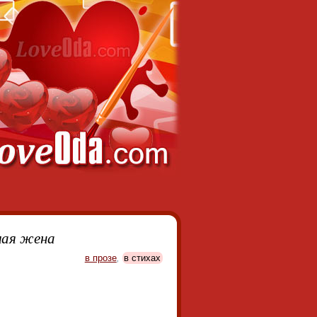
мая жена
в прозе
,
в стихах