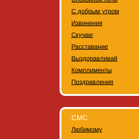
С добрым утром
Извинения
Скучаю
Расставание
Выздоравливай
Комплименты
Поздравления
СМС
Любимому