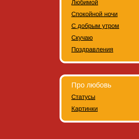
Любимой
Спокойной ночи
С добрым утром
Скучаю
Поздравления
Про любовь
Статусы
Картинки