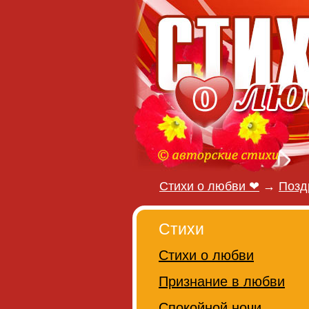
Стихи о любви ❤
→
Позд
Стихи
Стихи о любви
Признание в любви
Спокойной ночи