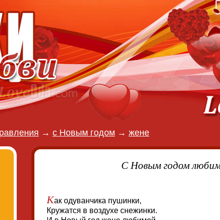
равления
→
с Новым годом
→
жене
С Новым годом люби
К
ак одуванчика пушинки,
Кружатся в воздухе снежинки.