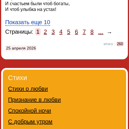
И счастьем были чтоб богаты,
И чтоб улыбка на устах!
Показать еще 10
Страницы:
1
2
3
4
5
6
7
8
...
→
итого :
260
25 апреля 2026
Стихи
Стихи о любви
Признание в любви
Спокойной ночи
С добрым утром