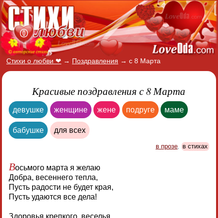
Стихи о любви ❤
→
Поздравления
→
с 8 Марта
Красивые поздравления с 8 Марта
девушке
женщине
жене
подруге
маме
бабушке
для всех
в прозе
,
в стихах
В
осьмого марта я желаю
Добра, весеннего тепла,
Пусть радости не будет края,
Пусть удаются все дела!
Здоровья крепкого, веселья,