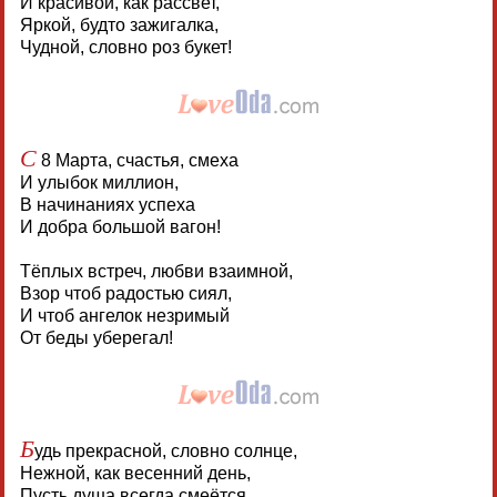
И красивой, как рассвет,
Яркой, будто зажигалка,
Чудной, словно роз букет!
С
8 Марта, счастья, смеха
И улыбок миллион,
В начинаниях успеха
И добра большой вагон!
Тёплых встреч, любви взаимной,
Взор чтоб радостью сиял,
И чтоб ангелок незримый
От беды уберегал!
Б
удь прекрасной, словно солнце,
Нежной, как весенний день,
Пусть душа всегда смеётся,