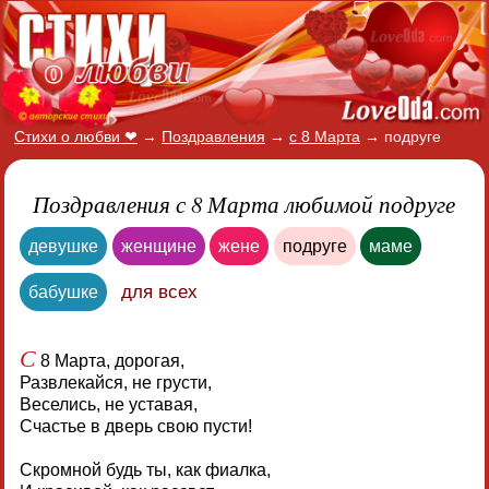
Стихи о любви ❤
→
Поздравления
→
с 8 Марта
→
подруге
Поздравления с 8 Марта любимой подруге
девушке
женщине
жене
подруге
маме
для всех
бабушке
С
8 Марта, дорогая,
Развлекайся, не грусти,
Веселись, не уставая,
Счастье в дверь свою пусти!
Скромной будь ты, как фиалка,