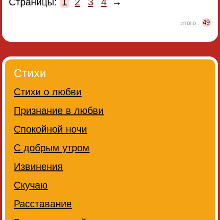
Страницы:
1
2
3
4
→
итого :
49
Стихи
Стихи о любви
Признание в любви
Спокойной ночи
С добрым утром
Извинения
Скучаю
Расставание