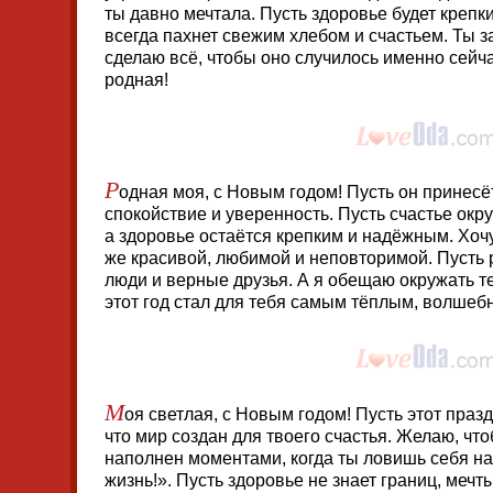
ты давно мечтала. Пусть здоровье будет крепк
всегда пахнет свежим хлебом и счастьем. Ты 
сделаю всё, чтобы оно случилось именно сейча
родная!
Р
одная моя, с Новым годом! Пусть он принесё
спокойствие и уверенность. Пусть счастье окр
а здоровье остаётся крепким и надёжным. Хочу
же красивой, любимой и неповторимой. Пусть 
люди и верные друзья. А я обещаю окружать т
этот год стал для тебя самым тёплым, волшеб
М
оя светлая, с Новым годом! Пусть этот праз
что мир создан для твоего счастья. Желаю, чт
наполнен моментами, когда ты ловишь себя на
жизнь!». Пусть здоровье не знает границ, меч