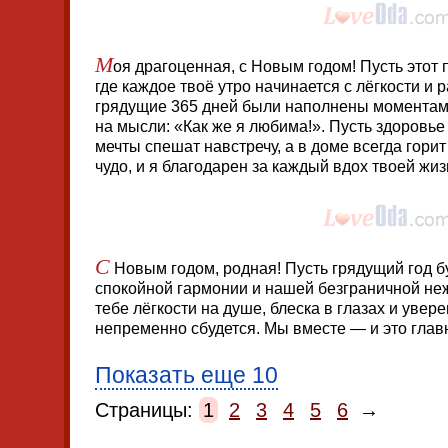
М
оя драгоценная, с Новым годом! Пусть этот 
где каждое твоё утро начинается с лёгкости и 
грядущие 365 дней были наполнены моментами
на мысли: «Как же я любима!». Пусть здоровье
мечты спешат навстречу, а в доме всегда гори
чудо, и я благодарен за каждый вдох твоей жиз
С
Новым годом, родная! Пусть грядущий год бу
спокойной гармонии и нашей безграничной неж
тебе лёгкости на душе, блеска в глазах и увер
непременно сбудется. Мы вместе — и это глав
Показать еще 10
Страницы:
1
2
3
4
5
6
→