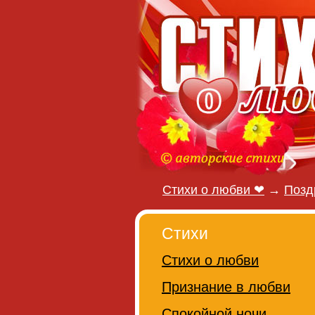
Стихи о любви ❤
→
Позд
Стихи
Стихи о любви
Признание в любви
Спокойной ночи