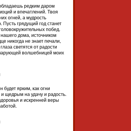
 обладаешь редким даром
моций и впечатлений. Твоя
их огней, а мудрость
. Пусть грядущий год станет
головокружительных побед.
нашего дома, источником
це никогда не знает печали,
глаза светятся от радости
е чарующей волшебницей моих
 будет ярким, как огни
 и щедрым на удачу и радость.
 здоровья и искренней веры
заботой.