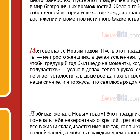
многогранностью. Пусть этот праздничный год 
в мир безграничных возможностей. Желаю теб
собственной истории успеха, где каждая стран
достижений и моментов истинного блаженства
М
оя светлая, с Новым годом! Пусть этот праз
ты — не просто женщина, а целая вселенная, 
чтобы грядущий год был щедр на моменты, ког
получается!» — удача в делах, тепло в руках, с
не знает усталости, а в доме всегда пахнет с
наше сияние, и я горжусь, что светлюсь рядом 
Л
юбимая жена, с Новым годом! Этот праздни
пожелать тебе невероятных открытий, трепетны
всё в жизни складывается именно так, как ты 
полной чашей, а любовь с каждым днём станов