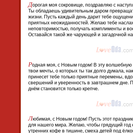
Д
орогая моя сокровище, поздравляю с наступ
Ты обладаешь удивительным даром превращат
жизни. Пусть каждый день дарит тебе ощущен
приятных неожиданностей. Желаю тебе насла
неповторимостью, получать комплименты и в
Оставайся такой же чарующей и загадочной на
Р
одная моя, с Новым годом! В эту волшебную 
твои мечты, о которых ты так долго думала, на
принесет тебе только приятные перемены, вд
свершений и уверенность в завтрашнем дне. 
днём становится только крепче.
Л
юбимая, с Новым годом! Пусть этот праздник
для нашего мира. Желаю, чтобы грядущий год 
утренних кофе в тишине, смеха детей под ёлкой