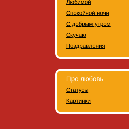
Любимой
Спокойной ночи
С добрым утром
Скучаю
Поздравления
Про любовь
Статусы
Картинки