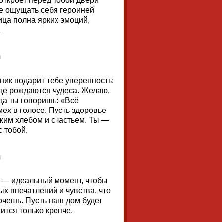
откроет перед тобой двери
е ощущать себя героиней
ица полна ярких эмоций,
.
дник подарит тебе уверенность:
где рождаются чудеса. Желаю,
да ты говоришь: «Всё
мех в голосе. Пусть здоровье
вежим хлебом и счастьем. Ты —
с тобой.
к — идеальный момент, чтобы
х впечатлений и чувства, что
хочешь. Пусть наш дом будет
ится только крепче.