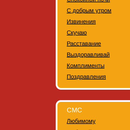
С добрым утром
Извинения
Скучаю
Расставание
Выздоравливай
Комплименты
Поздравления
СМС
Любимому