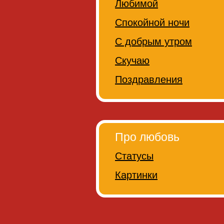
Любимой
Спокойной ночи
С добрым утром
Скучаю
Поздравления
Про любовь
Статусы
Картинки