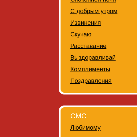
С добрым утром
Извинения
Скучаю
Расставание
Выздоравливай
Комплименты
Поздравления
СМС
Любимому