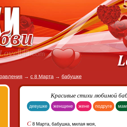
равления
→
с 8 Марта
→
бабушке
Красивые стихи любимой ба
девушке
женщине
жене
подруге
мам
С
8 Марта, бабушка, милая моя,