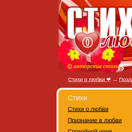
Стихи о любви ❤
→
Позд
Стихи
Стихи о любви
Признание в любви
Спокойной ночи