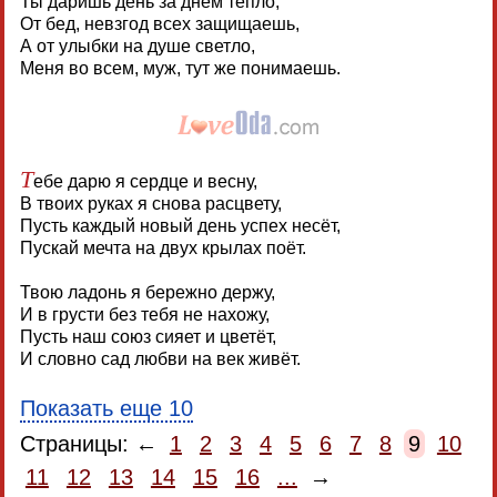
Ты даришь день за днем тепло,
От бед, невзгод всех защищаешь,
А от улыбки на душе светло,
Меня во всем, муж, тут же понимаешь.
Т
ебе дарю я сердце и весну,
В твоих руках я снова расцвету,
Пусть каждый новый день успех несёт,
Пускай мечта на двух крылах поёт.
Твою ладонь я бережно держу,
И в грусти без тебя не нахожу,
Пусть наш союз сияет и цветёт,
И словно сад любви на век живёт.
Показать еще 10
Страницы: ←
1
2
3
4
5
6
7
8
9
10
11
12
13
14
15
16
...
→