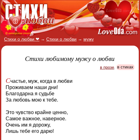
Стихи о любви ❤
→
Стихи о любви
→
мужу
Стихи любимому мужу о любви
в прозе
,
в стихах
С
частье, муж, когда в любви
Проживаем наши дни!
Благодарна я судьбе
За любовь мою к тебе.
Это чувство крайне ценно,
Самое важное, наверное.
Очень им я дорожу,
Лишь тебе его дарю!