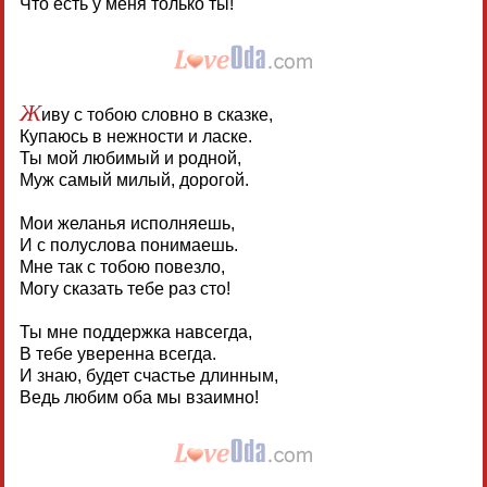
Что есть у меня только ты!
Ж
иву с тобою словно в сказке,
Купаюсь в нежности и ласке.
Ты мой любимый и родной,
Муж самый милый, дорогой.
Мои желанья исполняешь,
И с полуслова понимаешь.
Мне так с тобою повезло,
Могу сказать тебе раз сто!
Ты мне поддержка навсегда,
В тебе уверенна всегда.
И знаю, будет счастье длинным,
Ведь любим оба мы взаимно!