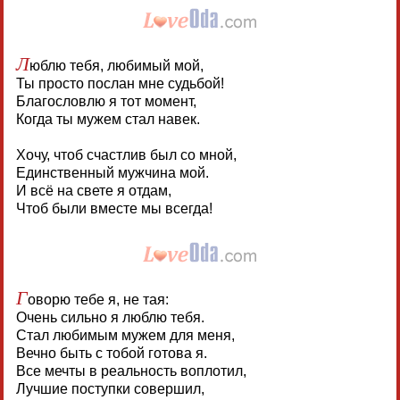
Л
юблю тебя, любимый мой,
Ты просто послан мне судьбой!
Благословлю я тот момент,
Когда ты мужем стал навек.
Хочу, чтоб счастлив был со мной,
Единственный мужчина мой.
И всё на свете я отдам,
Чтоб были вместе мы всегда!
Г
оворю тебе я, не тая:
Очень сильно я люблю тебя.
Стал любимым мужем для меня,
Вечно быть с тобой готова я.
Все мечты в реальность воплотил,
Лучшие поступки совершил,