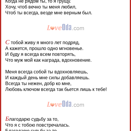
Когда не рядом ты, то я грущу.
Хочу, чтоб вечно ты меня любил,
Чтоб ты всегда, везде мне верным был.
С
тобой живу я много лет подряд,
А кажется, прошло одно мгновенье.
И буду я всегда всем повторять,
Что муж мой как награда, вдохновение.
Меня всегда собой ты вдохновляешь,
И каждый день мне силы добавляешь.
Всегда ты нежен, добр ко мне,
Любовь ключом всегда так бьется лишь к тебе!
Б
лагодарю судьбу за то,
Что я с тобою повстречалась.
Благодарю судьбу за то,