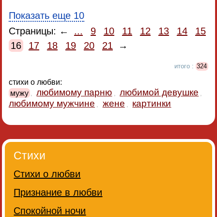
Показать еще 10
Страницы: ←
...
9
10
11
12
13
14
15
16
17
18
19
20
21
→
итого :
324
стихи о любви:
любимому парню
любимой девушке
мужу
,
,
,
любимому мужчине
жене
картинки
,
,
Стихи
Стихи о любви
Признание в любви
Спокойной ночи