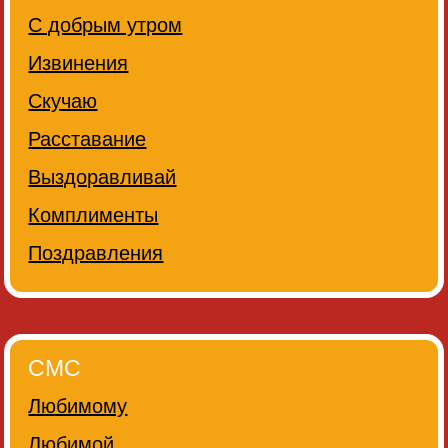
С добрым утром
Извинения
Скучаю
Расставание
Выздоравливай
Комплименты
Поздравления
СМС
Любимому
Любимой