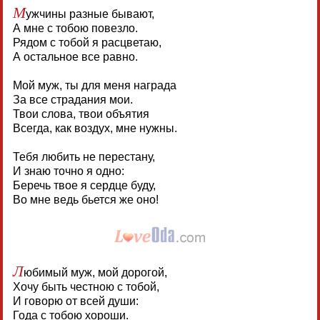
М
ужчины разные бывают,
А мне с тобою повезло.
Рядом с тобой я расцветаю,
А остальное все равно.
Мой муж, ты для меня награда
За все страдания мои.
Твои слова, твои объятия
Всегда, как воздух, мне нужны.
Тебя любить не перестану,
И знаю точно я одно:
Беречь твое я сердце буду,
Во мне ведь бьется же оно!
Л
юбимый муж, мой дорогой,
Хочу быть честною с тобой,
И говорю от всей души:
Года с тобою хороши.