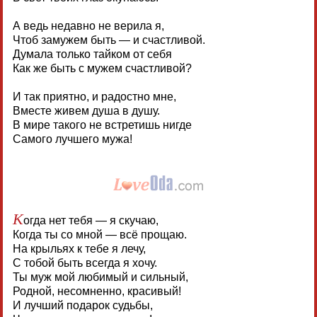
А ведь недавно не верила я,
Чтоб замужем быть — и счастливой.
Думала только тайком от себя
Как же быть с мужем счастливой?
И так приятно, и радостно мне,
Вместе живем душа в душу.
В мире такого не встретишь нигде
Самого лучшего мужа!
К
огда нет тебя — я скучаю,
Когда ты со мной — всё прощаю.
На крыльях к тебе я лечу,
С тобой быть всегда я хочу.
Ты муж мой любимый и сильный,
Родной, несомненно, красивый!
И лучший подарок судьбы,