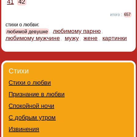
41
42
итого :
657
стихи о любви:
любимому парню
любимой девушке
,
,
любимому мужчине
мужу
жене
картинки
,
,
,
Стихи
Стихи о любви
Признание в любви
Спокойной ночи
С добрым утром
Извинения