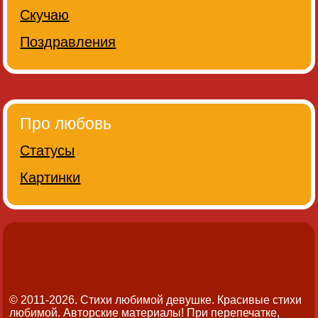
Скучаю
Поздравления
Про любовь
Статусы
Картинки
© 2011-2026. Стихи любимой девушке. Красивые стихи
любимой.
Авторские материалы! При перепечатке,