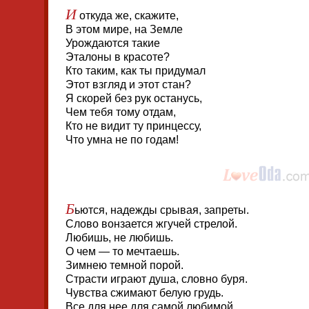
И
откуда же, скажите,
В этом мире, на Земле
Урождаются такие
Эталоны в красоте?
Кто таким, как ты придумал
Этот взгляд и этот стан?
Я скорей без рук останусь,
Чем тебя тому отдам,
Кто не видит ту принцессу,
Что умна не по годам!
Б
ьются, надежды срывая, запреты.
Слово вонзается жгучей стрелой.
Любишь, не любишь.
О чем — то мечтаешь.
Зимнею темной порой.
Страсти играют душа, словно буря.
Чувства сжимают белую грудь.
Все для нее для самой любимой.