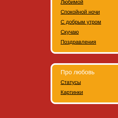
Любимой
Спокойной ночи
С добрым утром
Скучаю
Поздравления
Про любовь
Статусы
Картинки