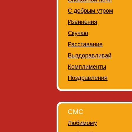
С добрым утром
Извинения
Скучаю
Расставание
Выздоравливай
Комплименты
Поздравления
СМС
Любимому