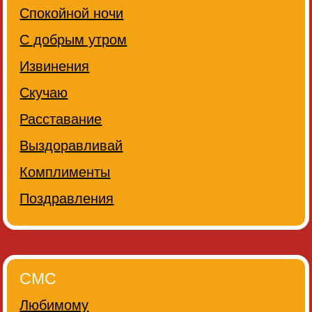
Спокойной ночи
С добрым утром
Извинения
Скучаю
Расставание
Выздоравливай
Комплименты
Поздравления
СМС
Любимому