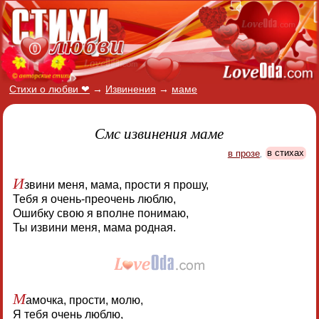
Стихи о любви ❤
→
Извинения
→
маме
Смс извинения маме
в прозе
,
в стихах
И
звини меня, мама, прости я прошу,
Тебя я очень-преочень люблю,
Ошибку свою я вполне понимаю,
Ты извини меня, мама родная.
М
амочка, прости, молю,
Я тебя очень люблю,