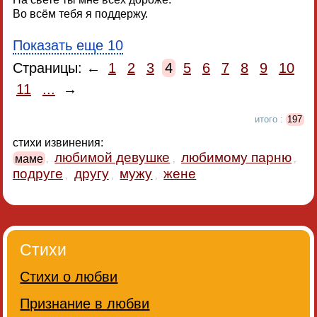
Во всём тебя я поддержу.
Показать еще 10
Страницы: ←
1
2
3
4
5
6
7
8
9
10
11
...
→
итого :
197
стихи извинения:
любимой девушке
любимому парню
маме
,
,
,
подруге
другу
мужу
жене
,
,
,
Стихи
Стихи о любви
Признание в любви