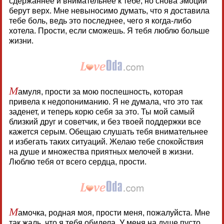
сдержаннее и внимательнее к тебе, но снова эмоции
берут верх. Мне невыносимо думать, что я доставила
тебе боль, ведь это последнее, чего я когда-либо
хотела. Прости, если сможешь. Я тебя люблю больше
жизни.
М
амуля, прости за мою поспешность, которая
привела к недопониманию. Я не думала, что это так
заденет, и теперь корю себя за это. Ты мой самый
близкий друг и советчик, и без твоей поддержки все
кажется серым. Обещаю слушать тебя внимательнее
и избегать таких ситуаций. Желаю тебе спокойствия
на душе и множества приятных мелочей в жизни.
Люблю тебя от всего сердца, прости.
М
амочка, родная моя, прости меня, пожалуйста. Мне
так жаль, что я тебя обидела. У меня на душе пусто