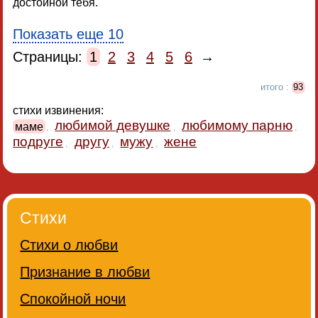
достойной тебя.
Показать еще 10
Страницы:
1
2
3
4
5
6
→
итого :
93
стихи извинения:
любимой девушке
любимому парню
маме
,
,
,
подруге
другу
мужу
жене
,
,
,
Стихи
Стихи о любви
Признание в любви
Спокойной ночи