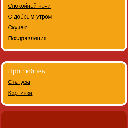
Спокойной ночи
С добрым утром
Скучаю
Поздравления
Про любовь
Статусы
Картинки