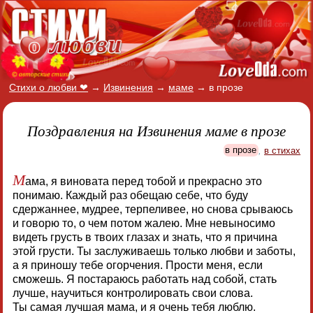
Стихи о любви ❤
→
Извинения
→
маме
→
в прозе
Поздравления на Извинения маме в прозе
в прозе
,
в стихах
М
ама, я виновата перед тобой и прекрасно это
понимаю. Каждый раз обещаю себе, что буду
сдержаннее, мудрее, терпеливее, но снова срываюсь
и говорю то, о чем потом жалею. Мне невыносимо
видеть грусть в твоих глазах и знать, что я причина
этой грусти. Ты заслуживаешь только любви и заботы,
а я приношу тебе огорчения. Прости меня, если
сможешь. Я постараюсь работать над собой, стать
лучше, научиться контролировать свои слова.
Ты самая лучшая мама, и я очень тебя люблю.