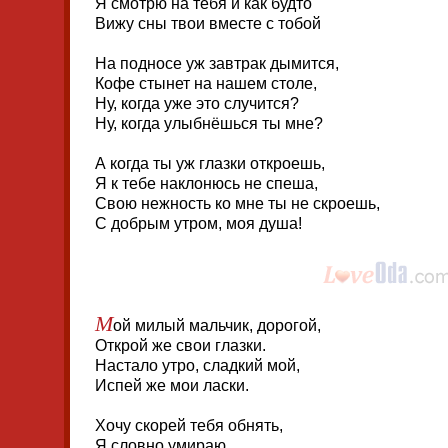
Я смотрю на тебя и как будто
Вижу сны твои вместе с тобой
На подносе уж завтрак дымится,
Кофе стынет на нашем столе,
Ну, когда уже это случится?
Ну, когда улыбнёшься ты мне?
А когда ты уж глазки откроешь,
Я к тебе наклонюсь не спеша,
Свою нежность ко мне ты не скроешь,
С добрым утром, моя душа!
М
ой милый мальчик, дорогой,
Открой же свои глазки.
Настало утро, сладкий мой,
Испей же мои ласки.
Хочу скорей тебя обнять,
Я словно умираю.