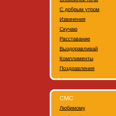
С добрым утром
Извинения
Скучаю
Расставание
Выздоравливай
Комплименты
Поздравления
СМС
Любимому