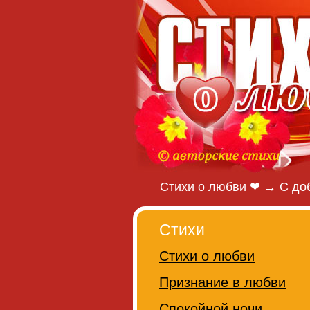
Стихи о любви ❤
→
С до
Стихи
Стихи о любви
Признание в любви
Спокойной ночи