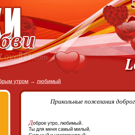
брым утром
→
любимый
Прикольные пожелания добро
Д
оброе утро, любимый.
Ты для меня самый милый,