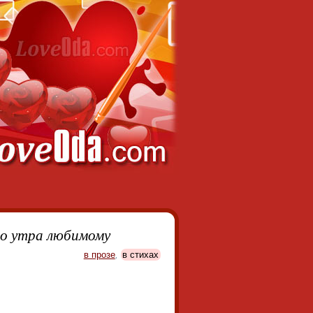
го утра любимому
в прозе
,
в стихах