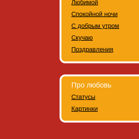
Любимой
Спокойной ночи
С добрым утром
Скучаю
Поздравления
Про любовь
Статусы
Картинки