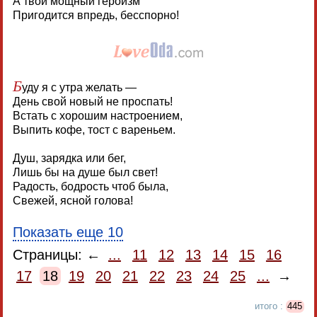
А твой мощный героизм
Пригодится впредь, бесспорно!
Б
уду я с утра желать —
День свой новый не проспать!
Встать с хорошим настроением,
Выпить кофе, тост с вареньем.
Душ, зарядка или бег,
Лишь бы на душе был свет!
Радость, бодрость чтоб была,
Свежей, ясной голова!
Показать еще 10
Страницы: ←
...
11
12
13
14
15
16
17
18
19
20
21
22
23
24
25
...
→
итого :
445