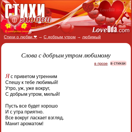
Стихи о любви ❤
→
С добрым утром
→
любимый
Слова с добрым утром любимому
в прозе
,
в стихах
Я
с приветом утренним
Спешу к тебе любимый!
Утро, уж, уже вокруг,
С добрым утром, милый!
Пусть все будет хорошо
И с утра приятно.
Все вокруг ласкает взгляд,
Манит ароматом!