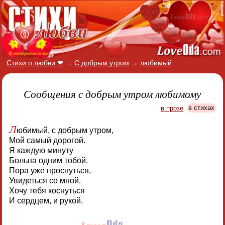
Стихи о любви ❤
→
С добрым утром
→
любимый
Сообщения с добрым утром любимому
в прозе
,
в стихах
Л
юбимый, с добрым утром,
Мой самый дорогой.
Я каждую минуту
Больна одним тобой.
Пора уже проснуться,
Увидеться со мной.
Хочу тебя коснуться
И сердцем, и рукой.