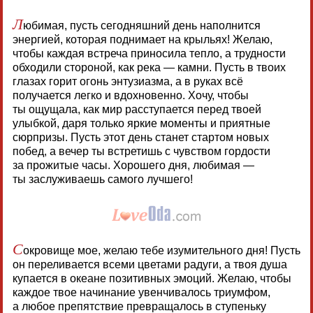
Л
юбимая, пусть сегодняшний день наполнится
энергией, которая поднимает на крыльях! Желаю,
чтобы каждая встреча приносила тепло, а трудности
обходили стороной, как река — камни. Пусть в твоих
глазах горит огонь энтузиазма, а в руках всё
получается легко и вдохновенно. Хочу, чтобы
ты ощущала, как мир расступается перед твоей
улыбкой, даря только яркие моменты и приятные
сюрпризы. Пусть этот день станет стартом новых
побед, а вечер ты встретишь с чувством гордости
за прожитые часы. Хорошего дня, любимая —
ты заслуживаешь самого лучшего!
С
окровище мое, желаю тебе изумительного дня! Пусть
он переливается всеми цветами радуги, а твоя душа
купается в океане позитивных эмоций. Желаю, чтобы
каждое твое начинание увенчивалось триумфом,
а любое препятствие превращалось в ступеньку