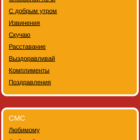
С добрым утром
Извинения
Скучаю
Расставание
Выздоравливай
Комплименты
Поздравления
СМС
Любимому