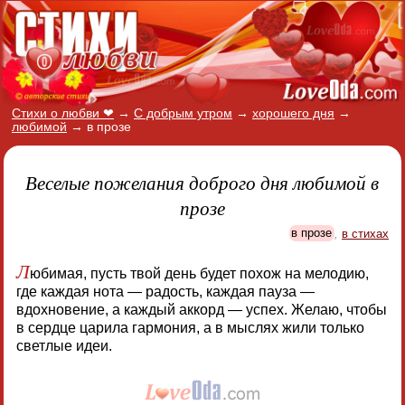
Стихи о любви ❤
→
С добрым утром
→
хорошего дня
→
любимой
→
в прозе
Веселые пожелания доброго дня любимой в
прозе
в прозе
,
в стихах
Л
юбимая, пусть твой день будет похож на мелодию,
где каждая нота — радость, каждая пауза —
вдохновение, а каждый аккорд — успех. Желаю, чтобы
в сердце царила гармония, а в мыслях жили только
светлые идеи.