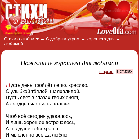
Стихи о любви ❤
→
С добрым утром
→
хорошего дня
→
любимой
Пожелание хорошего дня любимой
в прозе
,
в стихах
П
усть день пройдёт легко, красиво,
С улыбкой тёплой, шаловливой.
Пусть свет в глазах твоих сияет,
А сердце счастье наполняет.
Чтоб всё сегодня удавалось,
И лишь хорошее встречалось,
А я в душе тебя храню
И мысленно всегда люблю.