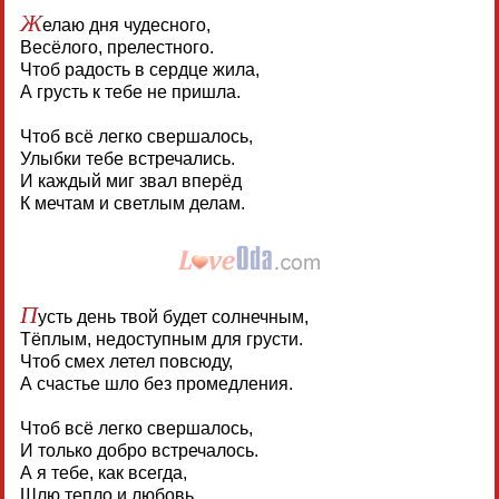
Ж
елаю дня чудесного,
Весёлого, прелестного.
Чтоб радость в сердце жила,
А грусть к тебе не пришла.
Чтоб всё легко свершалось,
Улыбки тебе встречались.
И каждый миг звал вперёд
К мечтам и светлым делам.
П
усть день твой будет солнечным,
Тёплым, недоступным для грусти.
Чтоб смех летел повсюду,
А счастье шло без промедления.
Чтоб всё легко свершалось,
И только добро встречалось.
А я тебе, как всегда,
Шлю тепло и любовь.