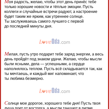
М
оя радость, желаю, чтобы этот день принёс тебе
только хорошие новости и тёплые эмоции. Пусть
коллеги и случайные встречи радуют, а настроение
будет таким же ярким, как утреннее солнце.
Ты заслуживаешь самого лучшего с первой
до последней минуты дня.
М
илая, пусть утро подарит тебе заряд энергии, а весь
день пройдёт под знаком удачи. Желаю, чтобы мысли
были ясными, дела — успешными, а сердце
наполнялось теплом. Пусть всё складывается так, как
ты мечтаешь, и каждый миг напоминает, что
ты любима безмерно.
С
олнце мое дорогое, хорошего тебе дня! Пусть твоя
душа поет от восторга, а мысли танцуют в ритме