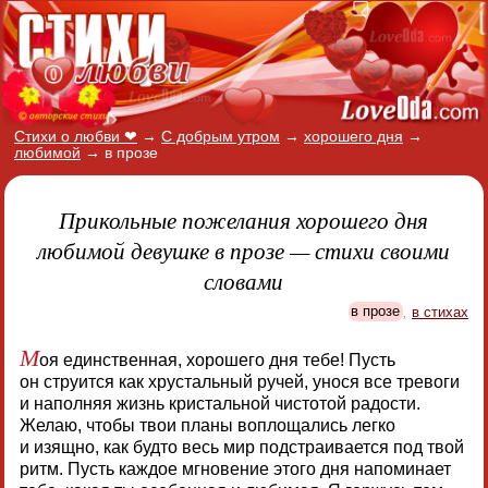
Стихи о любви ❤
→
С добрым утром
→
хорошего дня
→
любимой
→
в прозе
Прикольные пожелания хорошего дня
любимой девушке в прозе — стихи своими
словами
в прозе
,
в стихах
М
оя единственная, хорошего дня тебе! Пусть
он струится как хрустальный ручей, унося все тревоги
и наполняя жизнь кристальной чистотой радости.
Желаю, чтобы твои планы воплощались легко
и изящно, как будто весь мир подстраивается под твой
ритм. Пусть каждое мгновение этого дня напоминает