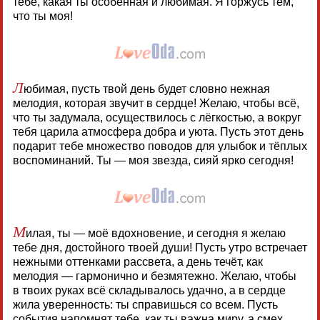
тебе, какая ты особенная и любимая. Я горжусь тем,
что ты моя!
Л
юбимая, пусть твой день будет словно нежная
мелодия, которая звучит в сердце! Желаю, чтобы всё,
что ты задумала, осуществилось с лёгкостью, а вокруг
тебя царила атмосфера добра и уюта. Пусть этот день
подарит тебе множество поводов для улыбок и тёплых
воспоминаний. Ты — моя звезда, сияй ярко сегодня!
М
илая, ты — моё вдохновение, и сегодня я желаю
тебе дня, достойного твоей души! Пусть утро встречает
нежными оттенками рассвета, а день течёт, как
мелодия — гармонично и безмятежно. Желаю, чтобы
в твоих руках всё складывалось удачно, а в сердце
жила уверенность: ты справишься со всем. Пусть
события напомнят тебе, как ты важна миру, а смех