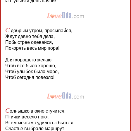
И с улыбки день начни!
С
добрым утром, просыпайся,
Ждут давно тебя дела,
Побыстрее одевайся,
Покорять весь мир пора!
Дня хорошего желаю,
Чтоб все было хорошо,
Чтоб улыбок было море,
Чтоб сегодня повезло!
С
олнышко в окно стучится,
Птички весело поют,
Всем мечтам судилось сбыться,
Счастье выбрало маршрут.