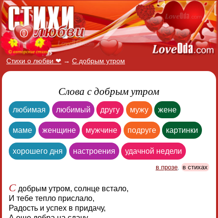
Стихи о любви ❤
→
С добрым утром
Слова с добрым утром
любимая
любимый
другу
мужу
жене
маме
женщине
мужчине
подруге
картинки
хорошего дня
настроения
удачной недели
в прозе
,
в стихах
С
добрым утром, солнце встало,
И тебе тепло прислало,
Радость и успех в придачу,
А еще добра на сдачу.