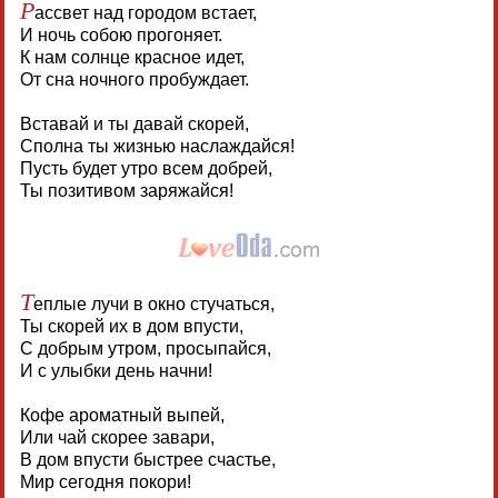
Р
ассвет над городом встает,
И ночь собою прогоняет.
К нам солнце красное идет,
От сна ночного пробуждает.
Вставай и ты давай скорей,
Сполна ты жизнью наслаждайся!
Пусть будет утро всем добрей,
Ты позитивом заряжайся!
Т
еплые лучи в окно стучаться,
Ты скорей их в дом впусти,
С добрым утром, просыпайся,
И с улыбки день начни!
Кофе ароматный выпей,
Или чай скорее завари,
В дом впусти быстрее счастье,
Мир сегодня покори!